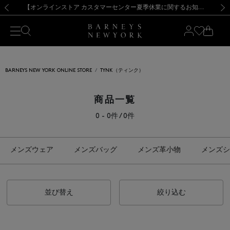
熊本県を中心とした地震の影響によるお荷物のお届けについて
【夏季休業に伴う出荷一時停止のお知らせ】(2026.8.7)
【夏季休業に伴う出荷一時停止のお知らせ】(2026.8.7)
【開催中】SUMMER SALEのご案内・ご注意事項
【オンラインストア カスタマーセンター夏季休業に関するお知らせ】（2026.8.7）
新規登録のお客様も対象！＜MY BARNEYS＞会員のお客様は11,000円（税込）以上のお買上げで常時送料無料！お買い物の際は会員登録を！
【夏季休業に伴う返品・交換承り一時停止のお知らせ】（2026.8.5）
新規登録のお客様も対象！＜MY BARNEYS＞会員のお客様は11,000円（税込）以上のお買上げで常時送料無料！お買い物の際は会員登録を！
前の画像
次の
BARNEYS NEW YORK ONLINE STORE
TYNK（ティンク）
商品一覧
0 - 0件 / 0件
メンズウェア
メンズバッグ
メンズ革小物
メンズシ
並び替え
絞り込む