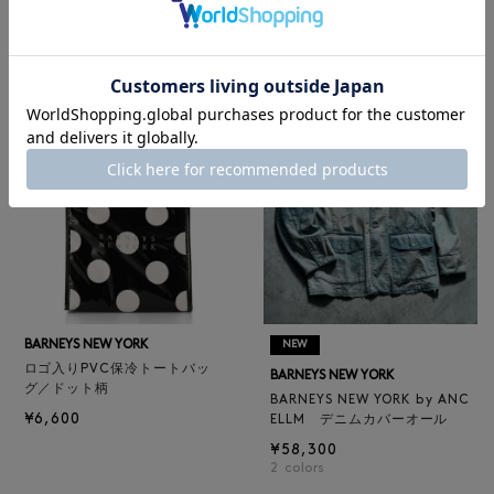
BARNEYS NEW YORK
¥47,300
BARNEYS NEW YORK by ANC
4
colors
ELLM ホースレザーブルゾン
¥165,000
BARNEYS NEW YORK
NEW
ロゴ入りPVC保冷トートバッ
BARNEYS NEW YORK
グ／ドット柄
BARNEYS NEW YORK by ANC
¥6,600
ELLM デニムカバーオール
¥58,300
2
colors