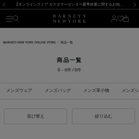
熊本県を中心とした地震の影響によるお荷物のお届けについて
【夏季休業に伴う出荷一時停止のお知らせ】(2026.8.7)
【夏季休業に伴う出荷一時停止のお知らせ】(2026.8.7)
【開催中】SUMMER SALEのご案内・ご注意事項
【オンラインストア カスタマーセンター夏季休業に関するお知らせ】（2026.8.7）
新規登録のお客様も対象！＜MY BARNEYS＞会員のお客様は11,000円（税込）以上のお買上げで常時送料無料！お買い物の際は会員登録を！
【夏季休業に伴う返品・交換承り一時停止のお知らせ】（2026.8.5）
新規登録のお客様も対象！＜MY BARNEYS＞会員のお客様は11,000円（税込）以上のお買上げで常時送料無料！お買い物の際は会員登録を！
前の画像
次の
BARNEYS NEW YORK ONLINE STORE
商品一覧
商品一覧
0 - 0件 / 0件
メンズウェア
メンズバッグ
メンズ革小物
メンズシ
並び替え
絞り込む