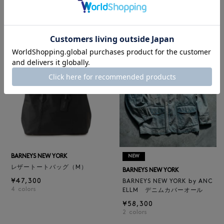
BARNEYS NEW YORK
グ／ドット柄
BARNEYS NEW YORK by ANC
¥6,600
ELLM ホースレザーブルゾン
¥165,000
BARNEYS NEW YORK
NEW
レザートートバッグ（M）
BARNEYS NEW YORK
¥47,300
BARNEYS NEW YORK by ANC
4
colors
ELLM デニムカバーオール
¥58,300
2
colors