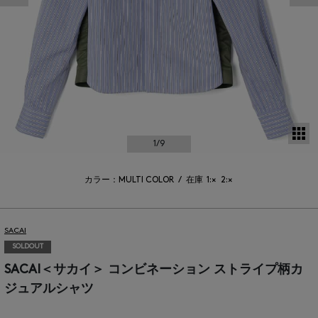
サ
1
/9
カラー：MULTI COLOR
/
在庫
1:×
2:×
SACAI
SOLDOUT
SACAI＜サカイ＞ コンビネーション ストライプ柄カ
ジュアルシャツ