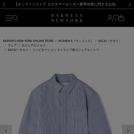
熊本県を中心とした地震の影響によるお荷物のお届けについて
【夏季休業に伴う出荷一時停止のお知らせ】(2026.8.7)
【夏季休業に伴う出荷一時停止のお知らせ】(2026.8.7)
【開催中】SUMMER SALEのご案内・ご注意事項
【オンラインストア カスタマーセンター夏季休業に関するお知らせ】（2026.8.7）
新規登録のお客様も対象！＜MY BARNEYS＞会員のお客様は11,000円（税込）以上のお買上げで常時送料無料！お買い物の際は会員登録を！
【夏季休業に伴う返品・交換承り一時停止のお知らせ】（2026.8.5）
新規登録のお客様も対象！＜MY BARNEYS＞会員のお客様は11,000円（税込）以上のお買上げで常時送料無料！お買い物の際は会員登録を！
前の画像
次の
BARNEYS NEW YORK ONLINE STORE
WOMEN'S（ウィメンズ）
SACAI（サカイ）
ウェア
カジュアルシャツ
SACAI＜サカイ＞ コンビネーション ストライプ柄カジュアルシャツ
前の画像
次