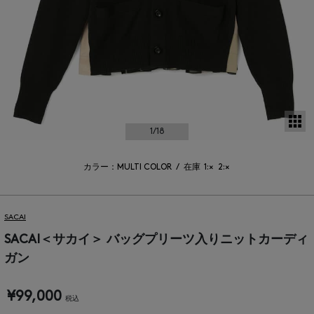
サ
1
/18
カラー：MULTI COLOR
/
在庫
1:×
2:×
SACAI
SACAI＜サカイ＞ バッグプリーツ入りニットカーディ
ガン
¥99,000
税込