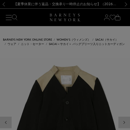
熊本県を中心とした地震の影響によるお荷物のお届けについて
【夏季休業に伴う出荷一時停止のお知らせ】(2026.8.7)
【夏季休業に伴う出荷一時停止のお知らせ】(2026.8.7)
【開催中】SUMMER SALEのご案内・ご注意事項
【オンラインストア カスタマーセンター夏季休業に関するお知らせ】（2026.8.7）
新規登録のお客様も対象！＜MY BARNEYS＞会員のお客様は11,000円（税込）以上のお買上げで常時送料無料！お買い物の際は会員登録を！
【夏季休業に伴う返品・交換承り一時停止のお知らせ】（2026.8.5）
新規登録のお客様も対象！＜MY BARNEYS＞会員のお客様は11,000円（税込）以上のお買上げで常時送料無料！お買い物の際は会員登録を！
前の画像
次の
BARNEYS NEW YORK ONLINE STORE
WOMEN'S（ウィメンズ）
SACAI（サカイ）
ウェア
ニット・セーター
SACAI＜サカイ＞ バッグプリーツ入りニットカーディガン
前の画像
次