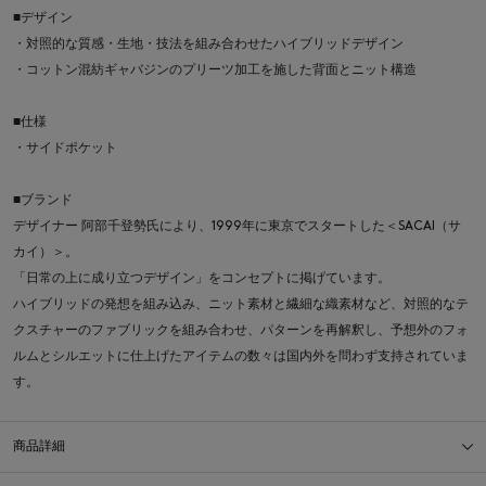
■デザイン
・対照的な質感・生地・技法を組み合わせたハイブリッドデザイン
・コットン混紡ギャバジンのプリーツ加工を施した背面とニット構造
■仕様
・サイドポケット
■ブランド
デザイナー 阿部千登勢氏により、1999年に東京でスタートした＜SACAI（サ
カイ）＞。
「日常の上に成り立つデザイン」をコンセプトに掲げています。
ハイブリッドの発想を組み込み、ニット素材と繊細な織素材など、対照的なテ
クスチャーのファブリックを組み合わせ、パターンを再解釈し、予想外のフォ
ルムとシルエットに仕上げたアイテムの数々は国内外を問わず支持されていま
す。
商品詳細