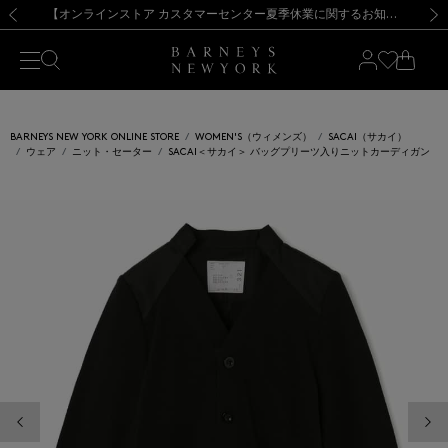
熊本県を中心とした地震の影響によるお荷物のお届けについて
【夏季休業に伴う出荷一時停止のお知らせ】(2026.8.7)
【夏季休業に伴う出荷一時停止のお知らせ】(2026.8.7)
【開催中】SUMMER SALEのご案内・ご注意事項
【オンラインストア カスタマーセンター夏季休業に関するお知らせ】（2026.8.7）
新規登録のお客様も対象！＜MY BARNEYS＞会員のお客様は11,000円（税込）以上のお買上げで常時送料無料！お買い物の際は会員登録を！
【夏季休業に伴う返品・交換承り一時停止のお知らせ】（2026.8.5）
新規登録のお客様も対象！＜MY BARNEYS＞会員のお客様は11,000円（税込）以上のお買上げで常時送料無料！お買い物の際は会員登録を！
前の画像
次の
BARNEYS NEW YORK ONLINE STORE
WOMEN'S（ウィメンズ）
SACAI（サカイ）
ウェア
ニット・セーター
SACAI＜サカイ＞ バッグプリーツ入りニットカーディガン
前の画像
次