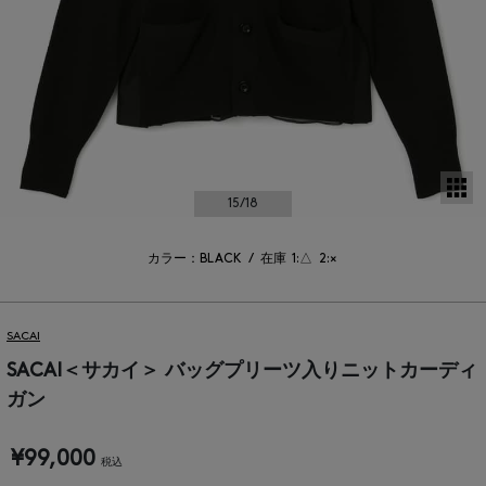
サ
15
/18
カラー：BLACK
/
在庫
1:△
2:×
SACAI
SACAI＜サカイ＞ バッグプリーツ入りニットカーディ
ガン
¥99,000
税込