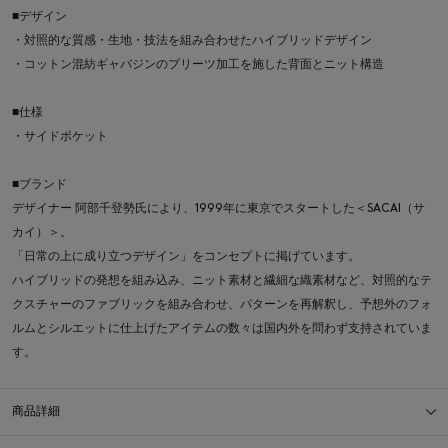
■デザイン
・対照的な質感・生地・技法を組み合わせたハイブリッドデザイン
・コットン混紡ギャバジンのプリーツ加工を施した背面とニット構造
■仕様
・サイドポケット
■ブランド
デザイナー 阿部千登勢氏により、1999年に東京でスタートした＜SACAI（サ
カイ）＞。
「日常の上に成り立つデザイン」をコンセプトに掲げています。
ハイブリッドの発想を組み込み、ニット素材と繊細な織素材など、対照的なテ
クスチャーのファブリックを組み合わせ、パターンを再解釈し、予想外のフォ
ルムとシルエットに仕上げたアイテムの数々は国内外を問わず支持されていま
す。
商品詳細