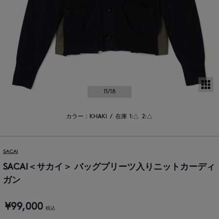
サ
11
/18
カラー：KHAKI
/
在庫
1:△
2:△
SACAI
SACAI＜サカイ＞ バッグプリーツ入りニットカーディ
ガン
¥99,000
税込