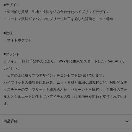
■デザイン
・対照的な質感・生地・技法を組み合わせたハイブリッドデザイン
・コットン混紡ギャバジンのプリーツ加工を施した背面とニット構造
■仕様
・サイドポケット
■ブランド
デザイナー 阿部千登勢氏により、1999年に東京でスタートした＜SACAI（サ
カイ）＞。
「日常の上に成り立つデザイン」をコンセプトに掲げています。
ハイブリッドの発想を組み込み、ニット素材と繊細な織素材など、対照的なテ
クスチャーのファブリックを組み合わせ、パターンを再解釈し、予想外のフォ
ルムとシルエットに仕上げたアイテムの数々は国内外を問わず支持されていま
す。
商品詳細