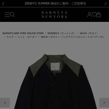
熊本県を中心とした地震の影響によるお荷物のお届けについて
【開催中】SUMMER SALEのご案内・ご注意事項
新規登録のお客様も対象！＜MY BARNEYS＞会員のお客様は11,000円（税込）以上のお買上げで常時送料無料！お買い物の際は会員登録を！
【夏季休業に伴う返品・交換承り一時停止のお知らせ】（2026.8.5）
新規登録のお客様も対象！＜MY BARNEYS＞会員のお客様は11,000円（税込）以上のお買上げで常時送料無料！お買い物の際は会員登録を！
【夏季休業に伴う返品・交換承り一時停止のお知らせ】（2026.8.5）
前の画像
次の
BARNEYS NEW YORK ONLINE STORE
WOMEN'S（ウィメンズ）
SACAI（サカイ）
ウェア
ニット・セーター
SACAI＜サカイ＞ バッグプリーツ入りニットカーディガン
前の画像
次