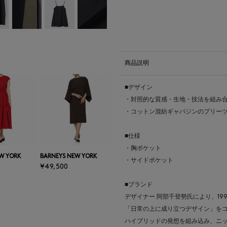
商品説明
■デザイン
・対照的な質感・生地・技法を組み
・コットン混紡ギャバジンのプリー
■仕様
・胸ポケット
W YORK
BARNEYS NEW YORK
・サイドポケット
¥49,500
■ブランド
デザイナー 阿部千登勢氏により、19
「日常の上に成り立つデザイン」を
ハイブリッドの発想を組み込み、ニ