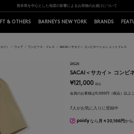
Y BARNEYS＞会員のお客様は11,000円（税込）以上のお買上げで常時送料無
Y BARNEYS＞会員のお客様は11,000円（税込）以上のお買上げで常時送料無
【夏季休業に伴う返品・交換承り一時停止のお知らせ】（2026.8.5）
【夏季休業に伴う返品・交換承り一時停止のお知らせ】（2026.8.5）
熊本県を中心とした地震の影響によるお荷物のお届けについて
【開催中】SUMMER SALEのご案内・ご注意事項
IFT & OTHERS
BARNEYS NEW YORK
BRANDS
FEAT
サカイ）
ウェア
ワンピース・ドレス
SACAI＜サカイ＞ コンビネーション ニットドレス
SACAI
SACAI＜サカイ＞ コン
¥121,000
税込
会員のお客様は11,000円（税込）以
7
人がお気に入りに登録中
なら
月々20,166円
から