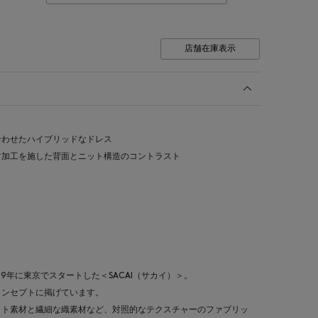
店舗在庫表示
合わせたハイブリッドなドレス
ツ加工を施した背面とニット構造のコントラスト
99年に東京でスタートした＜SACAI（サカイ）＞。
コンセプトに掲げています。
ット素材と繊細な織素材など、対照的なテクスチャーのファブリッ