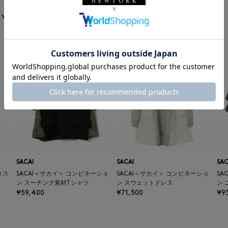
います
SACAI
SACAI
SAC
きス
SACAI＜サカイ＞ コンビネーショ
SACAI＜サカイ＞ コンビネーショ
SA
ン スーチング素材Tシャツ
ン スウェットドレス
ン 
¥59,400
¥71,500
¥9