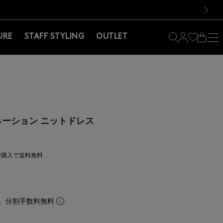
料！お買い物の際は会員登録を！
料！お買い物の際は会員登録を！
次の画像
URE
STAFF STYLING
OUTLET
ビネーション ニットドレス
上ご購入で送料無料
。分割手数料無料