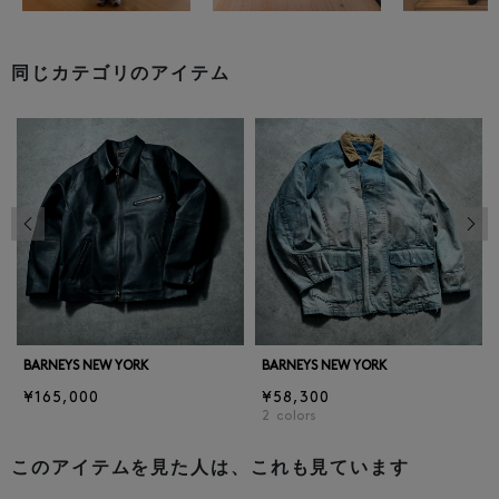
同じカテゴリのアイテム
前の画像
次の
BARNEYS NEW YORK
BARNEYS NEW YORK
¥165,000
¥58,300
2
colors
このアイテムを見た人は、これも見ています