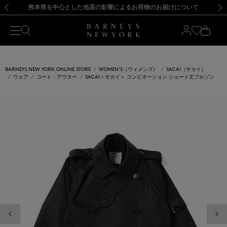
熊本県を中心とした地震の影響によるお荷物のお届けについて
【開催中】SUMMER SALEのご案内・ご注意事項
新規登録のお客様も対象！＜MY BARNEYS＞会員のお客様は11,000円（税込）以上のお買上げで常時送料無料！お買い物の際は会員登録を！
【夏季休業に伴う返品・交換承り一時停止のお知らせ】（2026.8.5）
新規登録のお客様も対象！＜MY BARNEYS＞会員のお客様は11,000円（税込）以上のお買上げで常時送料無料！お買い物の際は会員登録を！
【夏季休業に伴う返品・交換承り一時停止のお知らせ】（2026.8.5）
前の画像
次の
BARNEYS NEW YORK ONLINE STORE
WOMEN'S（ウィメンズ）
SACAI（サカイ）
ウェア
コート・アウター
SACAI＜サカイ＞ コンビネーション ショート丈ブルゾン
前の画像
次