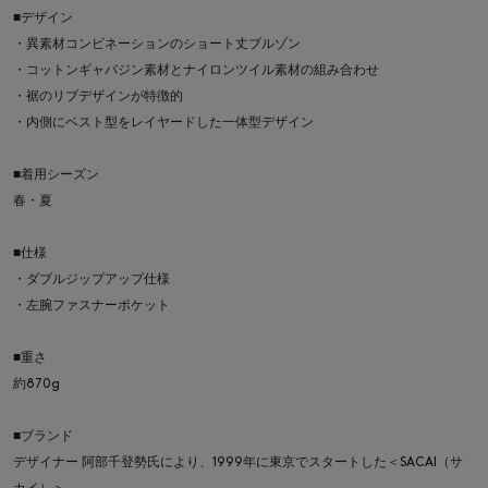
■デザイン
・異素材コンビネーションのショート丈ブルゾン
・コットンギャバジン素材とナイロンツイル素材の組み合わせ
・裾のリブデザインが特徴的
・内側にベスト型をレイヤードした一体型デザイン
■着用シーズン
春・夏
■仕様
・ダブルジップアップ仕様
・左腕ファスナーポケット
■重さ
約870g
■ブランド
デザイナー 阿部千登勢氏により、1999年に東京でスタートした＜SACAI（サ