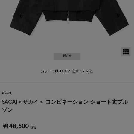
サ
15
/16
カラー：BLACK
/
在庫
1:×
2:△
SACAI
SACAI＜サカイ＞ コンビネーション ショート丈ブル
ゾン
¥148,500
税込