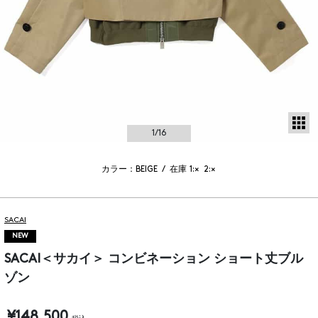
サ
1
/16
カラー：BEIGE
/
在庫
1:×
2:×
SACAI
NEW
SACAI＜サカイ＞ コンビネーション ショート丈ブル
ゾン
¥148,500