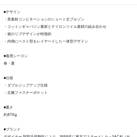
■デザイン
・異素材コンビネーションのショート丈ブルゾン
・コットンギャバジン素材とナイロンツイル素材の組み合わせ
・裾のリブデザインが特徴的
・内側にベスト型をレイヤードした一体型デザイン
■着用シーズン
春・夏
■仕様
・ダブルジップアップ仕様
・左腕ファスナーポケット
■重さ
約870g
■ブランド
デザイナー 阿部千登勢氏により、1999年に東京でスタートした＜SACAI（サ