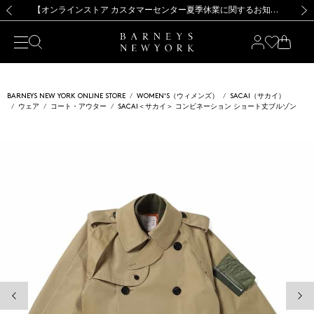
熊本県を中心とした地震の影響によるお荷物のお届けについて
【夏季休業に伴う出荷一時停止のお知らせ】(2026.8.7)
【夏季休業に伴う出荷一時停止のお知らせ】(2026.8.7)
【開催中】SUMMER SALEのご案内・ご注意事項
【オンラインストア カスタマーセンター夏季休業に関するお知らせ】（2026.8.7）
新規登録のお客様も対象！＜MY BARNEYS＞会員のお客様は11,000円（税込）以上のお買上げで常時送料無料！お買い物の際は会員登録を！
【夏季休業に伴う返品・交換承り一時停止のお知らせ】（2026.8.5）
新規登録のお客様も対象！＜MY BARNEYS＞会員のお客様は11,000円（税込）以上のお買上げで常時送料無料！お買い物の際は会員登録を！
前の画像
次の
BARNEYS NEW YORK ONLINE STORE
WOMEN'S（ウィメンズ）
SACAI（サカイ）
ウェア
コート・アウター
SACAI＜サカイ＞ コンビネーション ショート丈ブルゾン
前の画像
次