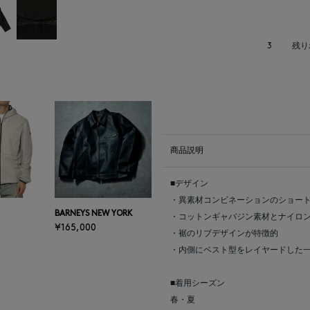
3
残り
商品説明
■デザイン
・異素材コンビネーションのショー
BARNEYS NEW YORK
・コットンギャバジン素材とナイロ
¥165,000
・裾のリブデザインが特徴的
・内側にベスト型をレイヤードした
■着用シーズン
春・夏