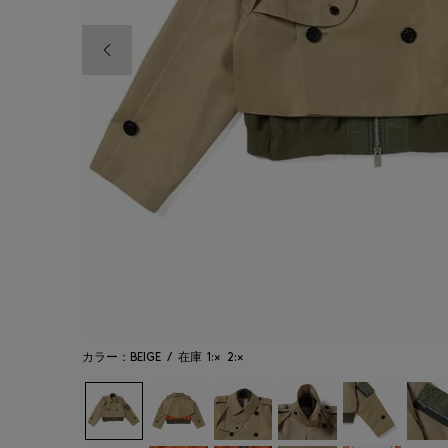
前の画像
カラー：BEIGE
/
在庫
1:×
2:×