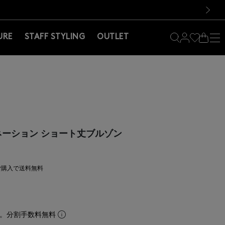
料！お買い物の際は会員登録を！
料！お買い物の際は会員登録を！
）
次の画像
URE
STAFF STYLING
OUTLET
ビネーション ショート丈ブルゾン
上ご購入で送料無料
。分割手数料無料