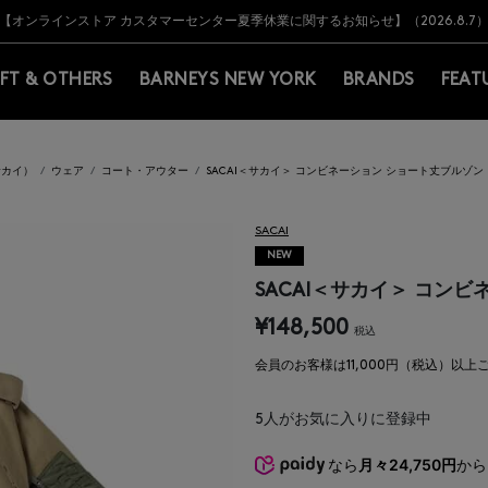
Y BARNEYS＞会員のお客様は11,000円（税込）以上のお買上げで常時送料無
Y BARNEYS＞会員のお客様は11,000円（税込）以上のお買上げで常時送料無
【オンラインストア カスタマーセンター夏季休業に関するお知らせ】（2026.8.7
【夏季休業に伴う返品・交換承り一時停止のお知らせ】（2026.8.5）
熊本県を中心とした地震の影響によるお荷物のお届けについて
【夏季休業に伴う出荷一時停止のお知らせ】(2026.8.7)
【夏季休業に伴う出荷一時停止のお知らせ】(2026.8.7)
【開催中】SUMMER SALEのご案内・ご注意事項
IFT & OTHERS
BARNEYS NEW YORK
BRANDS
FEAT
サカイ）
ウェア
コート・アウター
SACAI＜サカイ＞ コンビネーション ショート丈ブルゾン
SACAI
NEW
SACAI＜サカイ＞ コン
¥148,500
税込
会員のお客様は11,000円（税込）以
5
人がお気に入りに登録中
なら
月々24,750円
から