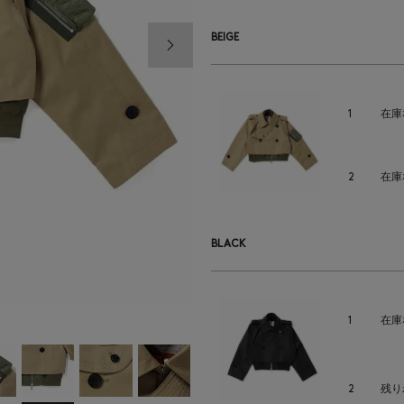
次の画像
BEIGE
1
在庫
2
在庫
BLACK
1
在庫
2
残り