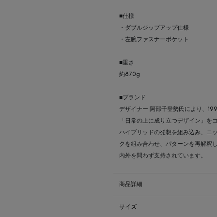
■仕様
・ダブルジップアップ仕様
・左腕ファスナーポケット
■重さ
約870g
■ブランド
デザイナー 阿部千登勢氏により、19
「日常の上に成り立つデザイン」を
ハイブリッドの発想を組み込み、ニ
クを組み合わせ、パターンを再解釈
内外を問わず支持されています。
商品詳細
サイズ