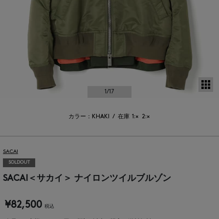
サ
1
/17
カラー：KHAKI
/
在庫
1:×
2:×
SACAI
SOLDOUT
SACAI＜サカイ＞ ナイロンツイルブルゾン
¥82,500
税込