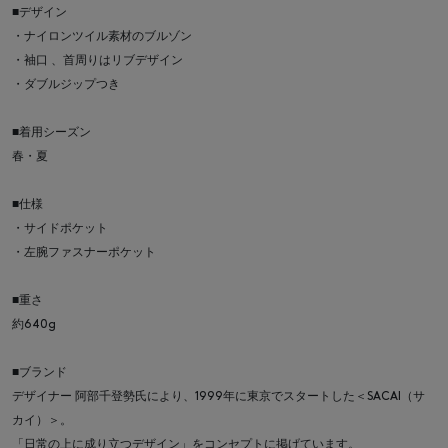
■デザイン
・ナイロンツイル素材のブルゾン
・袖口 、首周りはリブデザイン
・ダブルジップつき
■着用シーズン
春・夏
■仕様
・サイドポケット
・左腕ファスナーポケット
■重さ
約640g
■ブランド
デザイナー 阿部千登勢氏により、1999年に東京でスタートした＜SACAI（サ
カイ）＞。
「日常の上に成り立つデザイン」をコンセプトに掲げています。