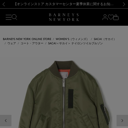
熊本県を中心とした地震の影響によるお荷物のお届けについて
【夏季休業に伴う出荷一時停止のお知らせ】(2026.8.7)
【夏季休業に伴う出荷一時停止のお知らせ】(2026.8.7)
【開催中】SUMMER SALEのご案内・ご注意事項
【オンラインストア カスタマーセンター夏季休業に関するお知らせ】（2026.8.7）
新規登録のお客様も対象！＜MY BARNEYS＞会員のお客様は11,000円（税込）以上のお買上げで常時送料無料！お買い物の際は会員登録を！
【夏季休業に伴う返品・交換承り一時停止のお知らせ】（2026.8.5）
新規登録のお客様も対象！＜MY BARNEYS＞会員のお客様は11,000円（税込）以上のお買上げで常時送料無料！お買い物の際は会員登録を！
前の画像
次の
BARNEYS NEW YORK ONLINE STORE
WOMEN'S（ウィメンズ）
SACAI（サカイ）
ウェア
コート・アウター
SACAI＜サカイ＞ ナイロンツイルブルゾン
前の画像
次