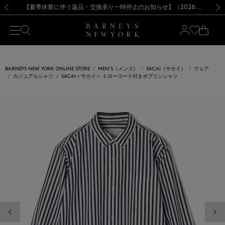
熊本県を中心とした地震の影響によるお荷物のお届けについて
【夏季休業に伴う出荷一時停止のお知らせ】(2026.8.7)
【夏季休業に伴う出荷一時停止のお知らせ】(2026.8.7)
【開催中】SUMMER SALEのご案内・ご注意事項
【オンラインストア カスタマーセンター夏季休業に関するお知らせ】（2026.8.7）
新規登録のお客様も対象！＜MY BARNEYS＞会員のお客様は11,000円（税込）以上のお買上げで常時送料無料！お買い物の際は会員登録を！
【夏季休業に伴う返品・交換承り一時停止のお知らせ】（2026.8.5）
新規登録のお客様も対象！＜MY BARNEYS＞会員のお客様は11,000円（税込）以上のお買上げで常時送料無料！お買い物の際は会員登録を！
前の画像
次の
BARNEYS NEW YORK ONLINE STORE
MEN'S（メンズ）
SACAI（サカイ）
ウェア
カジュアルシャツ
SACAI＜サカイ＞ ドローコード付きポプリンシャツ
前の画像
次