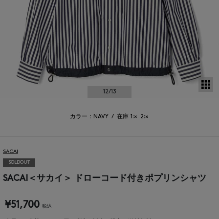
サ
12
/13
カラー：NAVY
/
在庫
1:×
2:×
SACAI
SOLDOUT
SACAI＜サカイ＞ ドローコード付きポプリンシャツ
¥51,700
税込