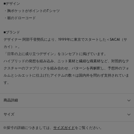
■デザイン
・胸ポケットがポイントのTシャツ
・裾のドローコード
■ブランド
デザイナー 阿部千登勢氏により、1999年に東京でスタートした＜SACAI（サ
カイ）＞。
「日常の上に成り立つデザイン」をコンセプトに掲げています。
ハイブリッドの発想を組み込み、ニット素材と繊細な織素材など、対照的なテ
クスチャーのファブリックを組み合わせ、パターンを再解釈し、予想外のフォ
ルムとシルエットに仕上げたアイテムの数々は国内外を問わず支持されていま
す。
商品詳細
サイズ
※採寸の詳細につきましては、
サイズガイド
をご覧ください。