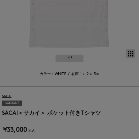
サ
1
/13
カラー：WHITE
/
在庫
1:×
2:×
3:×
SACAI
SOLDOUT
SACAI＜サカイ＞ ポケット付きTシャツ
¥33,000
税込