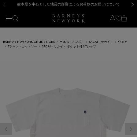
熊本県を中心とした地震の影響によるお荷物のお届けについて
【開催中】SUMMER SALEのご案内・ご注意事項
新規登録のお客様も対象！＜MY BARNEYS＞会員のお客様は11,000円（税込）以上のお買上げで常時送料無料！お買い物の際は会員登録を！
【夏季休業に伴う返品・交換承り一時停止のお知らせ】（2026.8.5）
新規登録のお客様も対象！＜MY BARNEYS＞会員のお客様は11,000円（税込）以上のお買上げで常時送料無料！お買い物の際は会員登録を！
【夏季休業に伴う返品・交換承り一時停止のお知らせ】（2026.8.5）
前の画像
次の
BARNEYS NEW YORK ONLINE STORE
MEN'S（メンズ）
SACAI（サカイ）
ウェア
Tシャツ・カットソー
SACAI＜サカイ＞ ポケット付きTシャツ
前の画像
次