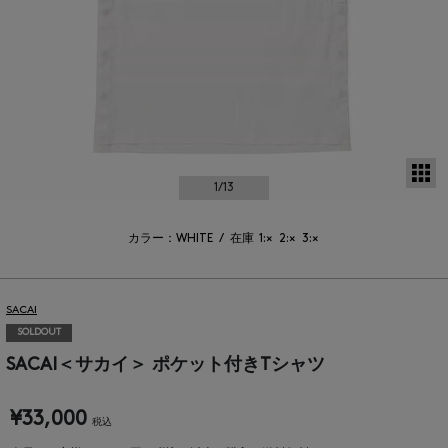
サ
1
/13
カラー：WHITE
/
在庫
1:×
2:×
3:×
SACAI
SOLDOUT
SACAI＜サカイ＞ ポケット付きTシャツ
¥33,000
税込