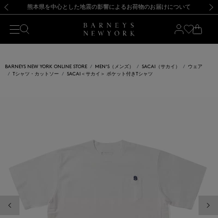
熊本県を中心とした地震の影響によるお荷物のお届けについて
【開催中】SUMMER SALEのご案内・ご注意事項
新規登録のお客様も対象！＜MY BARNEYS＞会員のお客様は11,000円（税込）以上のお買上げで常時送料無料！お買い物の際は会員登録を！
【夏季休業に伴う返品・交換承り一時停止のお知らせ】（2026.8.5）
新規登録のお客様も対象！＜MY BARNEYS＞会員のお客様は11,000円（税込）以上のお買上げで常時送料無料！お買い物の際は会員登録を！
【夏季休業に伴う返品・交換承り一時停止のお知らせ】（2026.8.5）
前の画像
次の
BARNEYS NEW YORK ONLINE STORE
MEN'S（メンズ）
SACAI（サカイ）
ウェア
Tシャツ・カットソー
SACAI＜サカイ＞ ポケット付きTシャツ
前の画像
次