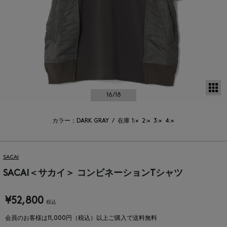
サ
16
/18
カラー：DARK GRAY
/
在庫
1:×
2:×
3:×
4:×
SACAI
SACAI＜サカイ＞ コンビネーションTシャツ
¥52,800
税込
会員のお客様は11,000円（税込）以上ご購入で送料無料