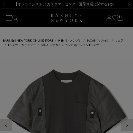
熊本県を中心とした地震の影響によるお荷物のお届けについて
【夏季休業に伴う出荷一時停止のお知らせ】(2026.8.7)
【夏季休業に伴う出荷一時停止のお知らせ】(2026.8.7)
【開催中】SUMMER SALEのご案内・ご注意事項
【オンラインストア カスタマーセンター夏季休業に関するお知らせ】（2026.8.7）
新規登録のお客様も対象！＜MY BARNEYS＞会員のお客様は11,000円（税込）以上のお買上げで常時送料無料！お買い物の際は会員登録を！
【夏季休業に伴う返品・交換承り一時停止のお知らせ】（2026.8.5）
新規登録のお客様も対象！＜MY BARNEYS＞会員のお客様は11,000円（税込）以上のお買上げで常時送料無料！お買い物の際は会員登録を！
前の画像
次の
BARNEYS NEW YORK ONLINE STORE
MEN'S（メンズ）
SACAI（サカイ）
ウェア
Tシャツ・カットソー
SACAI＜サカイ＞ コンビネーションTシャツ
前の画像
次