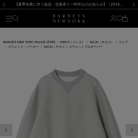
熊本県を中心とした地震の影響によるお荷物のお届けについて
【夏季休業に伴う出荷一時停止のお知らせ】(2026.8.7)
【夏季休業に伴う出荷一時停止のお知らせ】(2026.8.7)
【開催中】SUMMER SALEのご案内・ご注意事項
【オンラインストア カスタマーセンター夏季休業に関するお知らせ】（2026.8.7）
新規登録のお客様も対象！＜MY BARNEYS＞会員のお客様は11,000円（税込）以上のお買上げで常時送料無料！お買い物の際は会員登録を！
【夏季休業に伴う返品・交換承り一時停止のお知らせ】（2026.8.5）
新規登録のお客様も対象！＜MY BARNEYS＞会員のお客様は11,000円（税込）以上のお買上げで常時送料無料！お買い物の際は会員登録を！
前の画像
次の
BARNEYS NEW YORK ONLINE STORE
MEN'S（メンズ）
SACAI（サカイ）
ウェア
スウェット・パーカー
SACAI＜サカイ＞ スウェットプルオーバー
前の画像
次