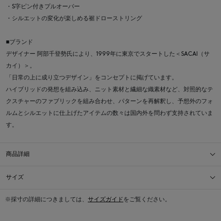
・S字ピン付きプルオーバー
・シルエットの変化が楽しめる裾ドローストリング
■ブランド
デザイナー 阿部千登勢氏により、1999年に東京でスタートした＜SACAI（サ
カイ）＞。
「日常の上に成り立つデザイン」をコンセプトに掲げています。
ハイブリッドの発想を組み込み、ニット素材と繊細な織素材など、対照的なテ
クスチャーのファブリックを組み合わせ、パターンを再解釈し、予想外のフォ
ルムとシルエットに仕上げたアイテムの数々は国内外を問わず支持されていま
す。
商品詳細
サイズ
※採寸の詳細につきましては、
サイズガイド
をご覧ください。