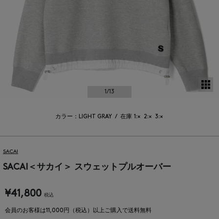
サ
1
/13
カラー：LIGHT GRAY
/
在庫
1:×
2:×
3:×
SACAI
SACAI＜サカイ＞ スウェットプルオーバー
¥41,800
税込
会員のお客様は11,000円（税込）以上ご購入で送料無料