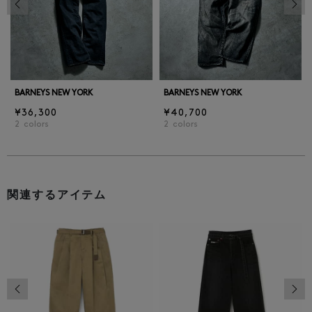
BARNEYS NEW YORK
BARNEYS NEW YORK
¥36,300
¥40,700
2
colors
2
colors
関連するアイテム
前の画像
次の