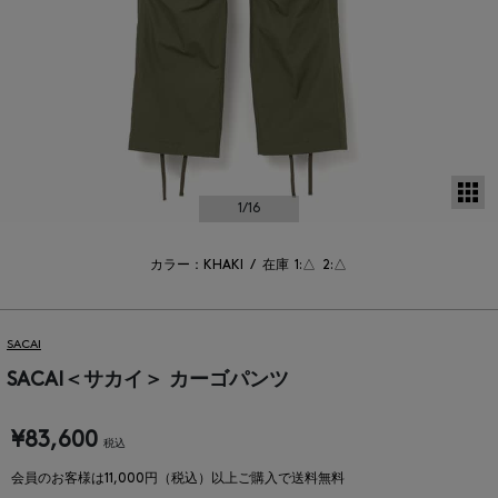
サ
1
/16
カラー：KHAKI
/
在庫
1:△
2:△
SACAI
SACAI＜サカイ＞ カーゴパンツ
¥83,600
税込
会員のお客様は11,000円（税込）以上ご購入で送料無料