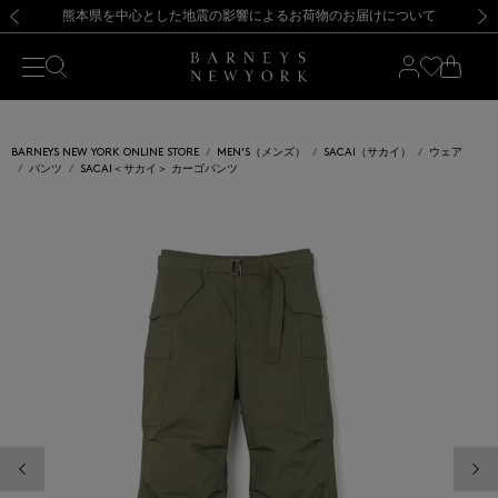
熊本県を中心とした地震の影響によるお荷物のお届けについて
【開催中】SUMMER SALEのご案内・ご注意事項
新規登録のお客様も対象！＜MY BARNEYS＞会員のお客様は11,000円（税込）以上のお買上げで常時送料無料！お買い物の際は会員登録を！
【夏季休業に伴う返品・交換承り一時停止のお知らせ】（2026.8.5）
新規登録のお客様も対象！＜MY BARNEYS＞会員のお客様は11,000円（税込）以上のお買上げで常時送料無料！お買い物の際は会員登録を！
【夏季休業に伴う返品・交換承り一時停止のお知らせ】（2026.8.5）
前の画像
次の
BARNEYS NEW YORK ONLINE STORE
MEN'S（メンズ）
SACAI（サカイ）
ウェア
パンツ
SACAI＜サカイ＞ カーゴパンツ
前の画像
次