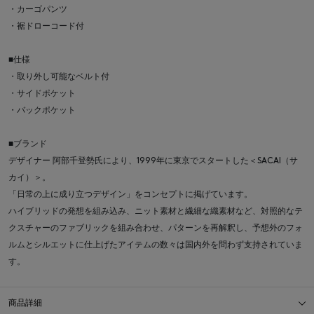
・カーゴパンツ
・裾ドローコード付
■仕様
・取り外し可能なベルト付
・サイドポケット
・バックポケット
■ブランド
デザイナー 阿部千登勢氏により、1999年に東京でスタートした＜SACAI（サ
カイ）＞。
「日常の上に成り立つデザイン」をコンセプトに掲げています。
ハイブリッドの発想を組み込み、ニット素材と繊細な織素材など、対照的なテ
クスチャーのファブリックを組み合わせ、パターンを再解釈し、予想外のフォ
ルムとシルエットに仕上げたアイテムの数々は国内外を問わず支持されていま
す。
商品詳細