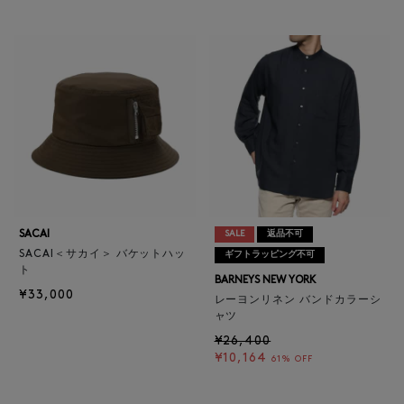
SACAI
SALE
返品不可
SACAI＜サカイ＞ バケットハッ
ギフトラッピング不可
ト
BARNEYS NEW YORK
¥33,000
レーヨンリネン バンドカラーシ
ャツ
¥26,400
¥10,164
61% OFF