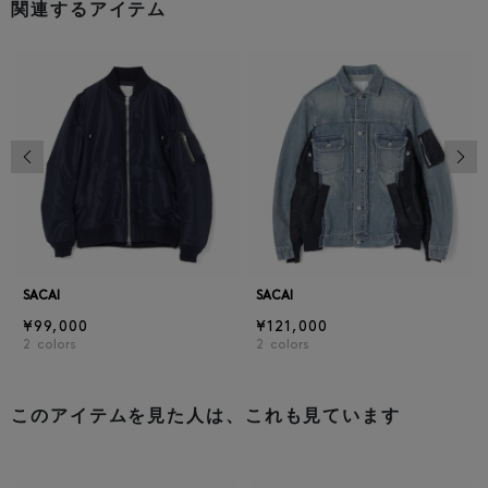
関連するアイテム
前の画像
次の
SACAI
SACAI
¥99,000
¥121,000
2
colors
2
colors
このアイテムを見た人は、これも見ています