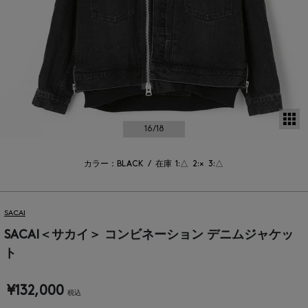
サ
16
/18
カラー：BLACK
/
在庫
1:△
2:×
3:△
SACAI
SACAI＜サカイ＞ コンビネーション デニムジャケッ
ト
¥132,000
税込