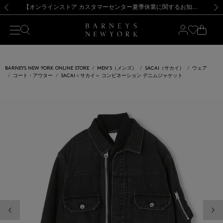
熊本県を中心とした地震の影響によるお荷物のお届けについて
【夏季休業に伴う出荷一時停止のお知らせ】(2026.8.7)
【夏季休業に伴う出荷一時停止のお知らせ】(2026.8.7)
【開催中】SUMMER SALEのご案内・ご注意事項
【オンラインストア カスタマーセンター夏季休業に関するお知らせ】（2026.8.7）
新規登録のお客様も対象！＜MY BARNEYS＞会員のお客様は11,000円（税込）以上のお買上げで常時送料無料！お買い物の際は会員登録を！
【夏季休業に伴う返品・交換承り一時停止のお知らせ】（2026.8.5）
新規登録のお客様も対象！＜MY BARNEYS＞会員のお客様は11,000円（税込）以上のお買上げで常時送料無料！お買い物の際は会員登録を！
前の画像
次の
BARNEYS NEW YORK ONLINE STORE
MEN'S（メンズ）
SACAI（サカイ）
ウェア
コート・アウター
SACAI＜サカイ＞ コンビネーション デニムジャケット
前の画像
次