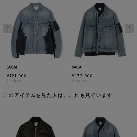
前の画像
次の
SACAI
SACAI
¥121,000
¥132,000
2
colors
2
colors
このアイテムを見た人は、これも見ています