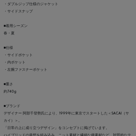
・ダブルジップ仕様のジャケット
・サイドスナップ
■着用シーズン
春・夏
■仕様
・サイドポケット
・内ポケット
・左腕ファスナーポケット
■重さ
約740g
■ブランド
デザイナー 阿部千登勢氏により、1999年に東京でスタートした＜SACAI（サ
カイ）＞。
「日常の上に成り立つデザイン」をコンセプトに掲げています。
ハイブリッドの発想を組み込み、ニット素材と繊細な織素材など、対照的なテ