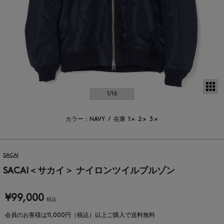
サ
1
/16
カラー：NAVY
/
在庫
1:×
2:×
3:×
SACAI
SACAI＜サカイ＞ ナイロンツイルブルゾン
¥99,000
税込
会員のお客様は11,000円（税込）以上ご購入で送料無料