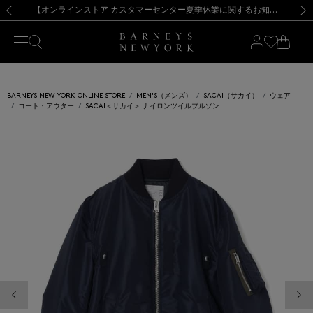
熊本県を中心とした地震の影響によるお荷物のお届けについて
【夏季休業に伴う出荷一時停止のお知らせ】(2026.8.7)
【夏季休業に伴う出荷一時停止のお知らせ】(2026.8.7)
【開催中】SUMMER SALEのご案内・ご注意事項
【オンラインストア カスタマーセンター夏季休業に関するお知らせ】（2026.8.7）
新規登録のお客様も対象！＜MY BARNEYS＞会員のお客様は11,000円（税込）以上のお買上げで常時送料無料！お買い物の際は会員登録を！
【夏季休業に伴う返品・交換承り一時停止のお知らせ】（2026.8.5）
新規登録のお客様も対象！＜MY BARNEYS＞会員のお客様は11,000円（税込）以上のお買上げで常時送料無料！お買い物の際は会員登録を！
前の画像
次の
BARNEYS NEW YORK ONLINE STORE
MEN'S（メンズ）
SACAI（サカイ）
ウェア
コート・アウター
SACAI＜サカイ＞ ナイロンツイルブルゾン
前の画像
次