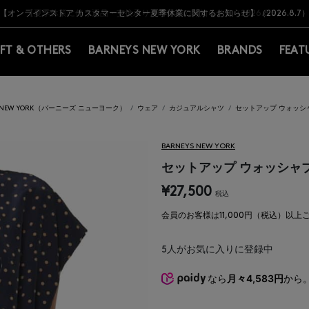
Y BARNEYS＞会員のお客様は11,000円（税込）以上のお買上げで常時送料無
Y BARNEYS＞会員のお客様は11,000円（税込）以上のお買上げで常時送料無
【オンラインストア カスタマーセンター夏季休業に関するお知らせ】（2026.8.7
【夏季休業に伴う返品・交換承り一時停止のお知らせ】（2026.8.5）
熊本県を中心とした地震の影響によるお荷物のお届けについて
【夏季休業に伴う出荷一時停止のお知らせ】(2026.8.7)
【夏季休業に伴う出荷一時停止のお知らせ】(2026.8.7)
【開催中】SUMMER SALEのご案内・ご注意事項
IFT & OTHERS
BARNEYS NEW YORK
BRANDS
FEAT
S NEW YORK（バーニーズ ニューヨーク）
ウェア
カジュアルシャツ
セットアップ ウォッシ
BARNEYS NEW YORK
セットアップ ウォッシャ
¥27,500
税込
会員のお客様は11,000円（税込）以
5
人がお気に入りに登録中
なら
月々4,583円
から