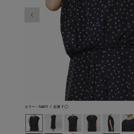
前の画像
カラー：NAVY
/
在庫
F:◯