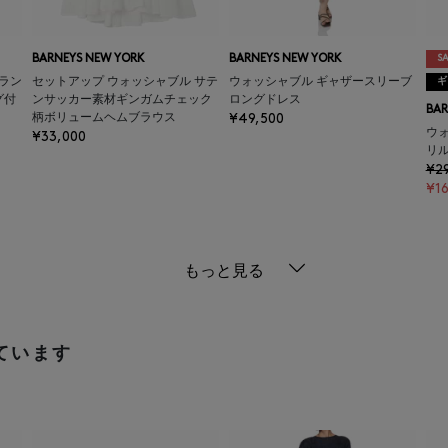
BARNEYS NEW YORK
BARNEYS NEW YORK
SA
ラン
セットアップ ウォッシャブル サテ
ウォッシャブル ギャザースリーブ
ギ
グ付
ンサッカー素材ギンガムチェック
ロングドレス
BAR
柄ボリュームヘムブラウス
¥49,500
ウ
¥33,000
リ
¥2
¥16
もっと見る
ています