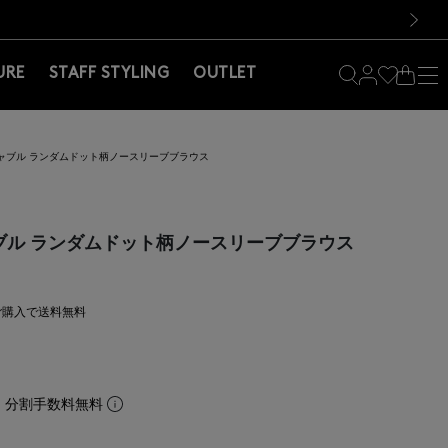
料！お買い物の際は会員登録を！
料！お買い物の際は会員登録を！
）
次の画像
URE
STAFF STYLING
OUTLET
ャブル ランダムドット柄ノースリーブブラウス
ブル ランダムドット柄ノースリーブブラウス
上ご購入で送料無料
。分割手数料無料