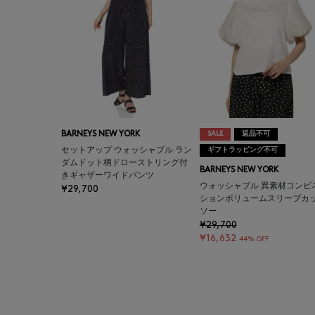
BARNEYS NEW YORK
SALE
返品不可
セットアップ ウォッシャブル ラン
ギフトラッピング不可
ダムドット柄ドローストリング付
BARNEYS NEW YORK
きギャザーワイドパンツ
ウォッシャブル 異素材コンビ
¥29,700
ションボリュームスリーブカ
ソー
¥29,700
¥16,632
44% OFF