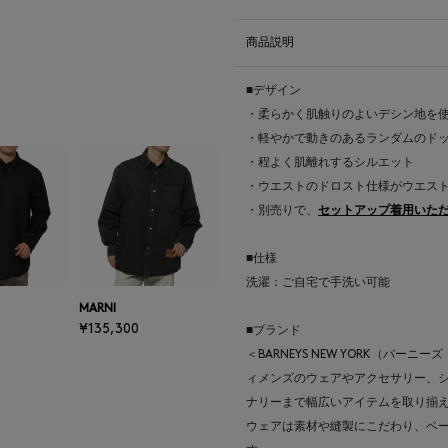
商品説明
■デザイン
・柔らかく肌触りのよいデシン地を
・軽やかで動きのあるランダムのド
・程よく肌離れするシルエット
・ウエストのドロスト仕様がウエス
・別売りで、
セットアップ着用いただけ
■仕様
洗濯：ご自宅で手洗い可能
MARNI
¥135,300
■ブランド
＜BARNEYS NEW YORK（バ
ィメンズのウェアやアクセサリー、
ナリーまで幅広いアイテムを取り揃
ウェアは素材や縫製にこだわり、ベ