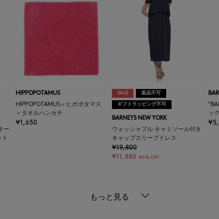
HIPPOPOTAMUS
SALE
返品不可
BAR
HIPPOPOTAMUS＜ヒポポタマス
ギフトラッピング不可
"B
＞タオルハンカチ
ッ
BARNEYS NEW YORK
¥1,650
¥5
ネー
ウォッシャブル キャミソール付き
ット
キャップスリーブドレス
¥19,800
¥11,880
40% OFF
もっと見る