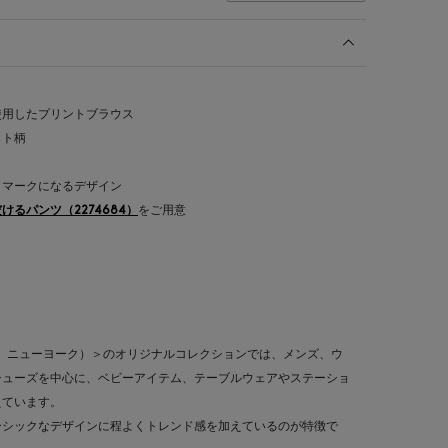
使用したプリントブラウス
ット柄
トマークになるデザイン
るパンツ（2274684）
をご用意
ーニーズ ニューヨーク）＞のオリジナルコレクションでは、メンズ、ウ
シューズを中心に、ベビーアイテム、テーブルウェアやステーショ
えています。
ーシックなデザインに程よくトレンド感を加えているのが特徴で