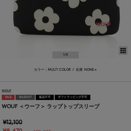
サ
1
/8
カラー：MULTI COLOR
/
在庫
NONE:×
WOUF
SALE
SOLDOUT
返品不可
ギフトラッピング不可
WOUF ＜ウーフ＞ ラップトップスリーブ
¥12,100