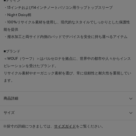
■デザイン
・13インチおよび14インチノートパソコン用ラップトップスリーブ
・Night Daisy柄
・100%リサイクル素材を使用し、現代的なスタイルでしっかりとした保護性
能を提供
・撥水加工と両サイド内側のパッドでデバイスを安全に持ち運べるアイテム
■ブランド
＜WOUF（ウーフ）＞はバルセロナを拠点に、世界中の都市や人々からインス
ピレーションを受けたブランド。
リサイクル素材やオーガニック素材を選び、常に信頼性と耐久性を重視してい
ます。
商品詳細
サイズ
※採寸の詳細につきましては、
サイズガイド
をご覧ください。