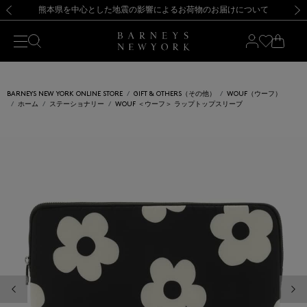
熊本県を中心とした地震の影響によるお荷物のお届けについて
【開催中】SUMMER SALEのご案内・ご注意事項
新規登録のお客様も対象！＜MY BARNEYS＞会員のお客様は11,000円（税込）以上のお買上げで常時送料無料！お買い物の際は会員登録を！
【夏季休業に伴う返品・交換承り一時停止のお知らせ】（2026.8.5）
新規登録のお客様も対象！＜MY BARNEYS＞会員のお客様は11,000円（税込）以上のお買上げで常時送料無料！お買い物の際は会員登録を！
【夏季休業に伴う返品・交換承り一時停止のお知らせ】（2026.8.5）
前の画像
次の
BARNEYS NEW YORK ONLINE STORE
GIFT & OTHERS（その他）
WOUF（ウーフ）
ホーム
ステーショナリー
WOUF ＜ウーフ＞ ラップトップスリーブ
前の画像
次