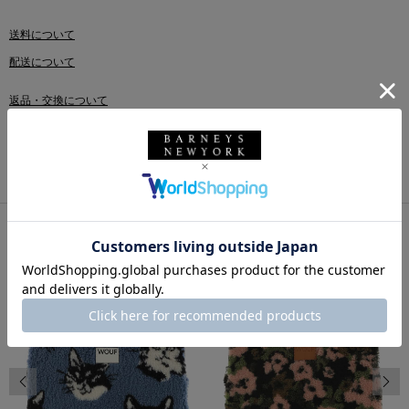
送料について
配送について
返品・交換について
このアイテムをシェアする
同じカテゴリのアイテム
前の画像
次の