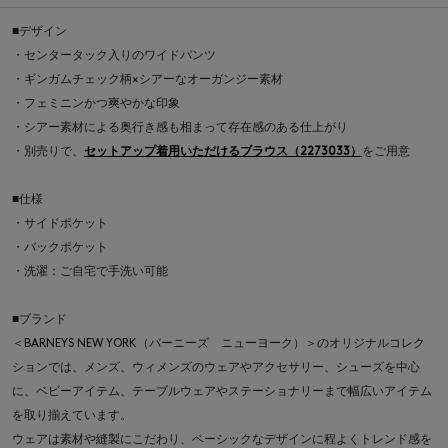
■デザイン
・センタータック入りのワイドパンツ
・ギンガムチェック柄×シアーなオーガンジー素材
・フェミニンかつ爽やかな印象
・シアー素材による奥行き感も相まって存在感のある仕上がり
・別売りで、
セットアップ着用いただけるブラウス（2273033）
をご用意
■仕様
・サイドポケット
・バックポケット
・洗濯：ご自宅で手洗い可能
■ブランド
＜BARNEYS NEW YORK（バーニーズ ニューヨーク）＞のオリジナルコレク
ションでは、メンズ、ウィメンズのウェアやアクセサリー、シューズを中心
に、ベビーアイテム、テーブルウェアやステーショナリーまで幅広いアイテム
を取り揃えています。
ウェアは素材や縫製にこだわり、ベーシックなデザインに程よくトレンド感を