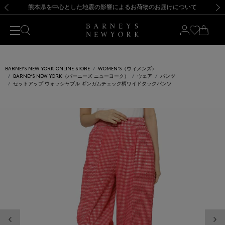
熊本県を中心とした地震の影響によるお荷物のお届けについて
【開催中】SUMMER SALEのご案内・ご注意事項
新規登録のお客様も対象！＜MY BARNEYS＞会員のお客様は11,000円（税込）以上のお買上げで常時送料無料！お買い物の際は会員登録を！
【夏季休業に伴う返品・交換承り一時停止のお知らせ】（2026.8.5）
新規登録のお客様も対象！＜MY BARNEYS＞会員のお客様は11,000円（税込）以上のお買上げで常時送料無料！お買い物の際は会員登録を！
【夏季休業に伴う返品・交換承り一時停止のお知らせ】（2026.8.5）
前の画像
次の
BARNEYS NEW YORK ONLINE STORE
WOMEN'S（ウィメンズ）
BARNEYS NEW YORK（バーニーズ ニューヨーク）
ウェア
パンツ
セットアップ ウォッシャブル ギンガムチェック柄ワイドタックパンツ
前の画像
次