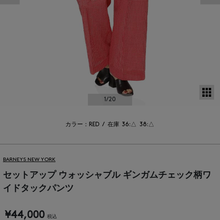
サ
1
/20
カラー：RED
/
在庫
36:△
38:△
BARNEYS NEW YORK
セットアップ ウォッシャブル ギンガムチェック柄ワ
イドタックパンツ
¥44,000
税込