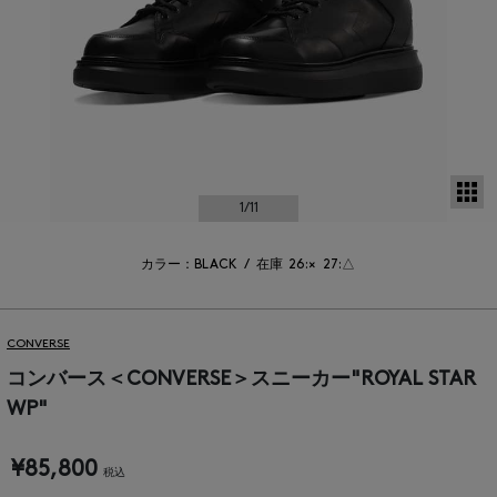
サ
1
/11
カラー：BLACK
/
在庫
26:×
27:△
CONVERSE
コンバース＜CONVERSE＞スニーカー"ROYAL STAR
WP"
¥85,800
税込