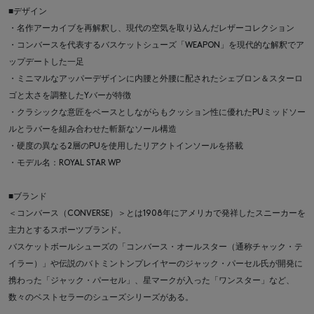
■デザイン
・名作アーカイブを再解釈し、現代の空気を取り込んだレザーコレクション
・コンバースを代表するバスケットシューズ「WEAPON」を現代的な解釈でア
ップデートした一足
・ミニマルなアッパーデザインに内腰と外腰に配されたシェブロン＆スターロ
ゴと太さを調整したYバーが特徴
・クラシックな意匠をベースとしながらもクッション性に優れたPUミッドソー
ルとラバーを組み合わせた斬新なソール構造
・硬度の異なる2層のPUを使用したリアクトインソールを搭載
・モデル名：ROYAL STAR WP
■ブランド
＜コンバース（CONVERSE）＞とは1908年にアメリカで発祥したスニーカーを
主力とするスポーツブランド。
バスケットボールシューズの「コンバース・オールスター（通称チャック・テ
イラー）」や伝説のバトミントンプレイヤーのジャック・パーセル氏が開発に
携わった「ジャック・パーセル」、星マークが入った「ワンスター」など、
数々のベストセラーのシューズシリーズがある。