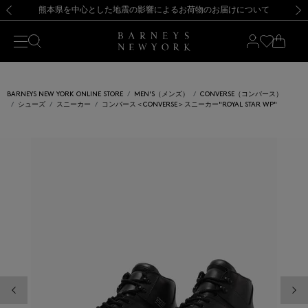
熊本県を中心とした地震の影響によるお荷物のお届けについて
【開催中】SUMMER SALEのご案内・ご注意事項
新規登録のお客様も対象！＜MY BARNEYS＞会員のお客様は11,000円（税込）以上のお買上げで常時送料無料！お買い物の際は会員登録を！
【夏季休業に伴う返品・交換承り一時停止のお知らせ】（2026.8.5）
新規登録のお客様も対象！＜MY BARNEYS＞会員のお客様は11,000円（税込）以上のお買上げで常時送料無料！お買い物の際は会員登録を！
【夏季休業に伴う返品・交換承り一時停止のお知らせ】（2026.8.5）
前の画像
次の
BARNEYS NEW YORK ONLINE STORE
MEN'S（メンズ）
CONVERSE（コンバース）
シューズ
スニーカー
コンバース＜CONVERSE＞スニーカー"ROYAL STAR WP"
前の画像
次