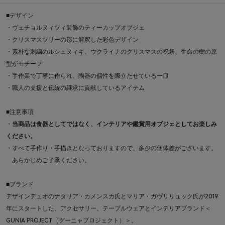
■デザイン
・ヴェチョルヌィツィ装飾のティーカップオブジェ
・クリスマスツリーの形に解釈した彩色デザイン
・素朴な刺繍のルシュヌィキ、ウクライナのクリスマスの祝祭、生命の樹の原
型がモチーフ
・手作業で丁寧に作られ、陶器の個性を際立たせている一皿
・職人の支援と伝統の継承に貢献しているアイテム
■注意事項
・
当商品は食器としてではなく、インテリアや鑑賞用オブジェとしてお楽しみ
ください。
・すべて手作り・手描きとなっておりますので、多少の個体差がございます。
あらかじめご了承ください。
■ブランド
デザインデュオのナタリア・カメンスカ氏とマリア・ガヴリリュック氏が2019
年にスタートした、アクセサリー、テーブルウェアとインテリアブランド＜
GUNIA PROJECT（グーニャプロジェクト）＞。