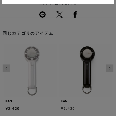
このアイテムをシェアする
同じカテゴリのアイテム
前の画像
次の
IFAN
IFAN
¥2,420
¥2,420