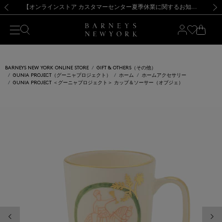
熊本県を中心とした地震の影響によるお荷物のお届けについて
【夏季休業に伴う出荷一時停止のお知らせ】(2026.8.7)
【夏季休業に伴う出荷一時停止のお知らせ】(2026.8.7)
【開催中】SUMMER SALEのご案内・ご注意事項
【オンラインストア カスタマーセンター夏季休業に関するお知らせ】（2026.8.7）
新規登録のお客様も対象！＜MY BARNEYS＞会員のお客様は11,000円（税込）以上のお買上げで常時送料無料！お買い物の際は会員登録を！
【夏季休業に伴う返品・交換承り一時停止のお知らせ】（2026.8.5）
新規登録のお客様も対象！＜MY BARNEYS＞会員のお客様は11,000円（税込）以上のお買上げで常時送料無料！お買い物の際は会員登録を！
前の画像
次の
BARNEYS NEW YORK ONLINE STORE
GIFT & OTHERS（その他）
GUNIA PROJECT（グーニャプロジェクト）
ホーム
ホームアクセサリー
GUNIA PROJECT ＜グーニャプロジェクト＞ カップ＆ソーサー（オブジェ）
前の画像
次