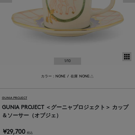
サ
1
/10
カラー：NONE
/
在庫
NONE:△
GUNIA PROJECT
GUNIA PROJECT ＜グーニャプロジェクト＞ カップ
＆ソーサー（オブジェ）
¥29,700
税込