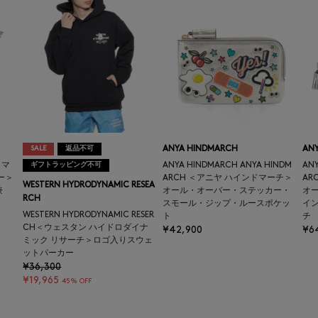
SALE
返品不可
ANYA HINDMARCH
AN
＜マ
ギフトラッピング不可
ANYA HINDMARCH ANYA HINDM
ANY
ー＞
ARCH ＜アニヤ ハインドマーチ＞
AR
WESTERN HYDRODYNAMIC RESEA
兼
オール・オーバー・ステッカー・
オ
RCH
スモール・ジップ・ルースポケッ
イ
WESTERN HYDRODYNAMIC RESER
ト
チ
CH＜ウェスタン ハイドロダイナ
¥42,900
¥6
ミック リサーチ＞ロゴ入りスウェ
ットパーカー
¥36,300
¥19,965
45% OFF