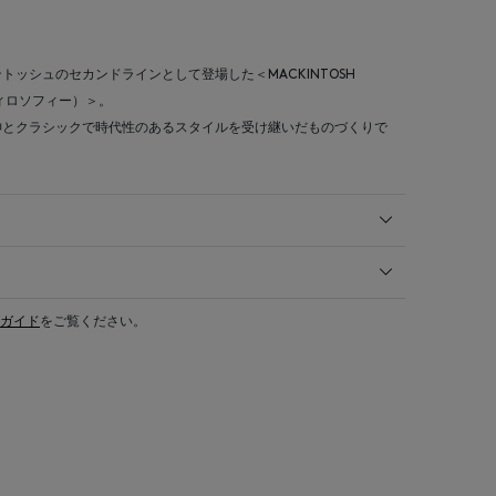
ッシュのセカンドラインとして登場した＜MACKINTOSH
フィロソフィー）＞。
神とクラシックで時代性のあるスタイルを受け継いだものづくりで
ガイド
をご覧ください。