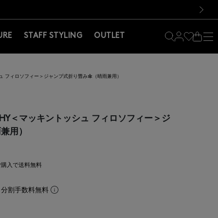
料！お買い物の際は会員登録を！
料！お買い物の際は会員登録を！
）
次の画像
URE
STAFF STYLING
OUTLET
ントッシュ フィロソフィー＞ジャンプ式折り畳み傘（晴雨兼用）
OSOPHY＜マッキントッシュ フィロソフィー＞ジ
雨兼用）
上ご購入で送料無料
。分割手数料無料