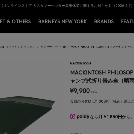
Y BARNEYS＞会員のお客様は11,000円（税込）以上のお買上げで常時送料無
Y BARNEYS＞会員のお客様は11,000円（税込）以上のお買上げで常時送料無
【オンラインストア カスタマーセンター夏季休業に関するお知らせ】（2026.8.7
【夏季休業に伴う返品・交換承り一時停止のお知らせ】（2026.8.5）
熊本県を中心とした地震の影響によるお荷物のお届けについて
【夏季休業に伴う出荷一時停止のお知らせ】(2026.8.7)
【夏季休業に伴う出荷一時停止のお知らせ】(2026.8.7)
【開催中】SUMMER SALEのご案内・ご注意事項
IFT & OTHERS
BARNEYS NEW YORK
BRANDS
FEAT
NTOSH（マッキントッシュ）
アクセサリー
傘
MACKINTOSH PHILOSOPHY＜マッキ
MACKINTOSH
MACKINTOSH PHIL
ャンプ式折り畳み傘（晴
¥9,900
税込
会員のお客様は11,000円（税込）以
なら
月々1,650円
から