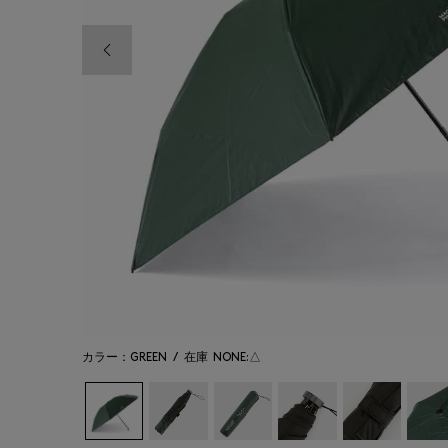
前の画像
カラー：GREEN
/
在庫
NONE:△