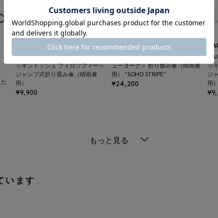
MACKINTOSH
ATHENA NEW YORK
MA
MACKINTOSH PHILOSOPHY＜マ
ATHENA NEW YORK＜アシーナ ニ
MA
ッキントッシュ フィロソフィー＞
ューヨーク＞ 折り畳み傘（晴雨兼
ッ
ジャンプ式折り畳み傘（晴雨兼
用） “SOHO STRIPE“
ジ
たた
用）
¥24,200
用
¥9,900
¥9
もっと見る
ています