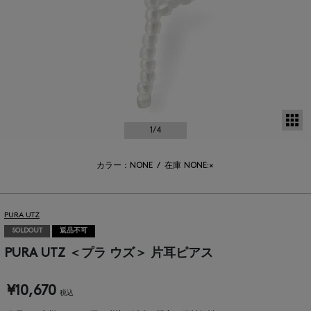
サ
1
/4
カラー：NONE
/
在庫
NONE:×
PURA UTZ
SOLDOUT
返品不可
PURA UTZ ＜プラ ウズ＞ 片耳ピアス
¥10,670
税込