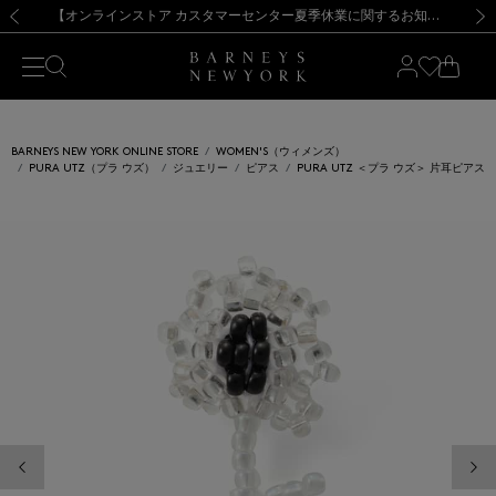
熊本県を中心とした地震の影響によるお荷物のお届けについて
【夏季休業に伴う出荷一時停止のお知らせ】(2026.8.7)
【夏季休業に伴う出荷一時停止のお知らせ】(2026.8.7)
【開催中】SUMMER SALEのご案内・ご注意事項
【オンラインストア カスタマーセンター夏季休業に関するお知らせ】（2026.8.7）
新規登録のお客様も対象！＜MY BARNEYS＞会員のお客様は11,000円（税込）以上のお買上げで常時送料無料！お買い物の際は会員登録を！
【夏季休業に伴う返品・交換承り一時停止のお知らせ】（2026.8.5）
新規登録のお客様も対象！＜MY BARNEYS＞会員のお客様は11,000円（税込）以上のお買上げで常時送料無料！お買い物の際は会員登録を！
前の画像
次の
BARNEYS NEW YORK ONLINE STORE
WOMEN'S（ウィメンズ）
PURA UTZ（プラ ウズ）
ジュエリー
ピアス
PURA UTZ ＜プラ ウズ＞ 片耳ピアス
前の画像
次