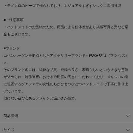
・モノクロのビーズで作られており、カジュアルすぎずシックに着用可能
■ご注意事項
・ハンドメイドのお品物のため、商品により個体差があり掲載写真と異なる場
合もございます。
■ブランド
コペンハーゲンを拠点としたアクセサリーブランド＜PURA UTZ（プラ ウズ）
＞。
そのブランド名には、純粋な品質、純粋の良さ、素晴らしいという大きな意味
が込められ、制作過程における透明度の高さにこだわっており、メキシコの南
に位置するグアテマラの女性たちがひとつひとつハンドメイドで丁寧に作り上
げています。
他にない遊び心あるデザインと温かさが魅力。
商品詳細
サイズ