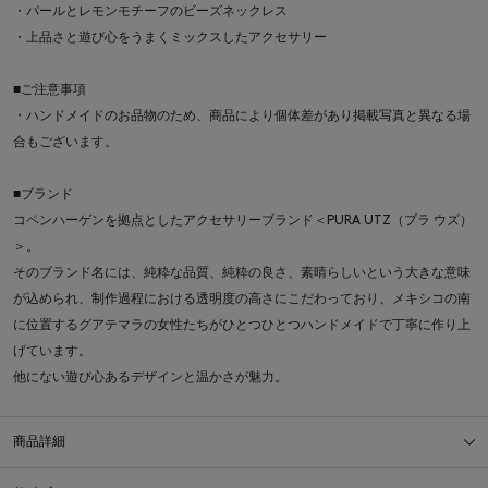
・パールとレモンモチーフのビーズネックレス
・上品さと遊び心をうまくミックスしたアクセサリー
■ご注意事項
・ハンドメイドのお品物のため、商品により個体差があり掲載写真と異なる場
合もございます。
■ブランド
コペンハーゲンを拠点としたアクセサリーブランド＜PURA UTZ（プラ ウズ）
＞。
そのブランド名には、純粋な品質、純粋の良さ、素晴らしいという大きな意味
が込められ、制作過程における透明度の高さにこだわっており、メキシコの南
に位置するグアテマラの女性たちがひとつひとつハンドメイドで丁寧に作り上
げています。
他にない遊び心あるデザインと温かさが魅力。
商品詳細