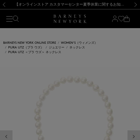
熊本県を中心とした地震の影響によるお荷物のお届けについて
【夏季休業に伴う出荷一時停止のお知らせ】(2026.8.7)
【夏季休業に伴う出荷一時停止のお知らせ】(2026.8.7)
【開催中】SUMMER SALEのご案内・ご注意事項
【オンラインストア カスタマーセンター夏季休業に関するお知らせ】（2026.8.7）
新規登録のお客様も対象！＜MY BARNEYS＞会員のお客様は11,000円（税込）以上のお買上げで常時送料無料！お買い物の際は会員登録を！
【夏季休業に伴う返品・交換承り一時停止のお知らせ】（2026.8.5）
新規登録のお客様も対象！＜MY BARNEYS＞会員のお客様は11,000円（税込）以上のお買上げで常時送料無料！お買い物の際は会員登録を！
前の画像
次の
BARNEYS NEW YORK ONLINE STORE
WOMEN'S（ウィメンズ）
PURA UTZ（プラ ウズ）
ジュエリー
ネックレス
PURA UTZ ＜プラ ウズ＞ ネックレス
前の画像
次