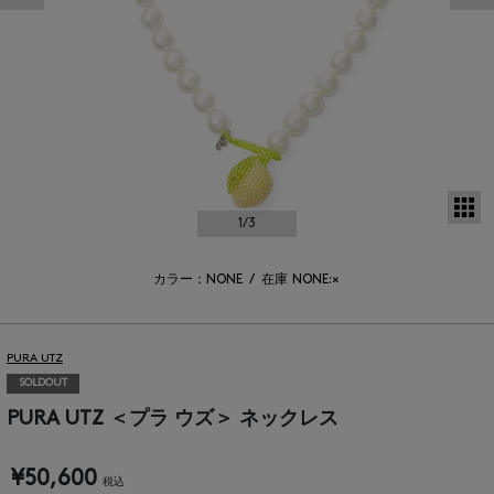
サ
1
/3
カラー：NONE
/
在庫
NONE:×
PURA UTZ
SOLDOUT
PURA UTZ ＜プラ ウズ＞ ネックレス
¥50,600
税込