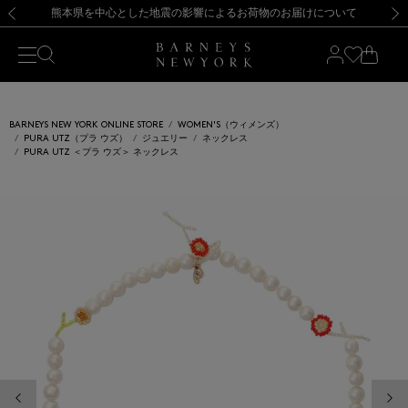
熊本県を中心とした地震の影響によるお荷物のお届けについて
【開催中】SUMMER SALEのご案内・ご注意事項
新規登録のお客様も対象！＜MY BARNEYS＞会員のお客様は11,000円（税込）以上のお買上げで常時送料無料！お買い物の際は会員登録を！
【夏季休業に伴う返品・交換承り一時停止のお知らせ】（2026.8.5）
新規登録のお客様も対象！＜MY BARNEYS＞会員のお客様は11,000円（税込）以上のお買上げで常時送料無料！お買い物の際は会員登録を！
【夏季休業に伴う返品・交換承り一時停止のお知らせ】（2026.8.5）
前の画像
次の
BARNEYS NEW YORK ONLINE STORE
WOMEN'S（ウィメンズ）
PURA UTZ（プラ ウズ）
ジュエリー
ネックレス
PURA UTZ ＜プラ ウズ＞ ネックレス
前の画像
次