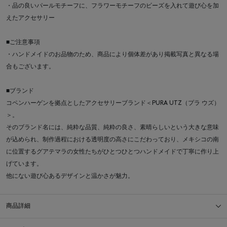
・品の良いパールモチーフに、フラワーモチーフのビーズを入れて遊び心を加
えたアクセサリー
■ご注意事項
・ハンドメイドのお品物のため、商品により個体差があり掲載写真と異なる場
合もございます。
■ブランド
コペンハーゲンを拠点としたアクセサリーブランド＜PURA UTZ（プラ ウズ）
＞。
そのブランド名には、純粋な品質、純粋の良さ、素晴らしいという大きな意味
が込められ、制作過程における透明度の高さにこだわっており、メキシコの南
に位置するグアテマラの女性たちがひとつひとつハンドメイドで丁寧に作り上
げています。
他にない遊び心あるデザインと温かさが魅力。
商品詳細