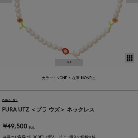
サ
1
/4
カラー：NONE
/
在庫
NONE:△
PURA UTZ
PURA UTZ ＜プラ ウズ＞ ネックレス
¥49,500
税込
会員のお客様は11,000円（税込）以上ご購入で送料無料