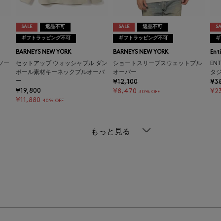
SALE
返品不可
SALE
返品不可
SA
ギフトラッピング不可
ギフトラッピング不可
ギ
BARNEYS NEW YORK
BARNEYS NEW YORK
Ent
ソー
セットアップ ウォッシャブル ダン
ショートスリーブスウェットプル
EN
ボール素材キーネックプルオーバ
オーバー
タ
ー
¥12,100
¥3
¥19,800
¥8,470
¥23
30% OFF
¥11,880
40% OFF
もっと見る