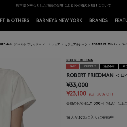
Y BARNEYS＞会員のお客様は11,000円（税込）以上のお買上げで常時送料無
Y BARNEYS＞会員のお客様は11,000円（税込）以上のお買上げで常時送料無
【夏季休業に伴う返品・交換承り一時停止のお知らせ】（2026.8.5）
【夏季休業に伴う返品・交換承り一時停止のお知らせ】（2026.8.5）
熊本県を中心とした地震の影響によるお荷物のお届けについて
【開催中】SUMMER SALEのご案内・ご注意事項
IFT & OTHERS
BARNEYS NEW YORK
BRANDS
FEAT
 FRIEDMAN（ロベルト フリッドマン）
ウェア
カジュアルシャツ
ROBERT FRIEDMAN
ROBERT FRIEDMAN
SALE
SOLDOUT
返品不可
ギ
ROBERT FRIEDMA
¥33,000
¥23,100
30% OFF
税込
会員のお客様は11,000円（税込）以
18
人がお気に入りに登録中