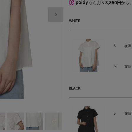
なら
月々3,850円
から
次の画像
WHITE
S
在庫
M
在庫
BLACK
S
在庫