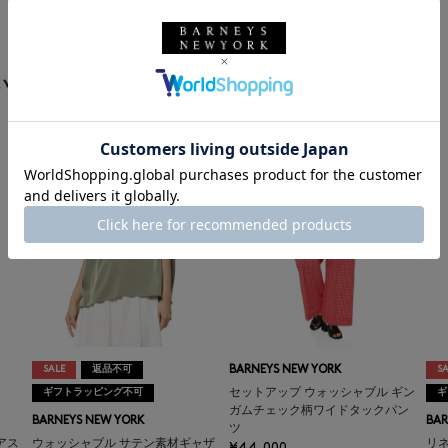
います
SALE
返品不可
BARNEYS NEW YORK
SA
ギフトラッピング不可
セットアップ ウォッシャブル ギン
ギ
ガムチェック柄ワイドタックパン
BARNEYS NEW YORK
BAR
ツ
アス
ウォッシャブル サテン素材ギャザ
リ