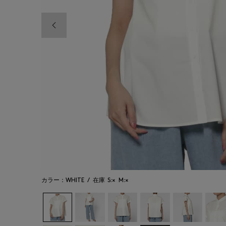
前の画像
カラー：WHITE
/
在庫
S:×
M:×