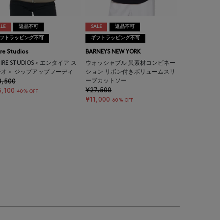
LE
返品不可
SALE
返品不可
フトラッピング不可
ギフトラッピング不可
ire Studios
BARNEYS NEW YORK
TIRE STUDIOS＜エンタイア ス
ウォッシャブル 異素材コンビネー
ジオ＞ ジップアップフーディ
ション リボン付きボリュームスリ
8,500
ーブカットソー
¥27,500
,100
40% OFF
¥11,000
60% OFF