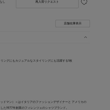
なし
再入荷リクエスト
店舗在庫表示
リングにもカジュアルなスタイリングにも活躍する1枚
ルト フリッドマン）＞はイタリアのファッションデザイナーと アメリカの
した1977年創業のフィレンツェのシャツブランド。