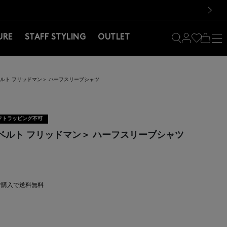
料！お買い物の際は会員登録を！
料！お買い物の際は会員登録を！
次の画像
URE
STAFF STYLING
OUTLET
 ＜ロベルト フリッドマン＞ ハーフスリーブシャツ
フトラッピング不可
N ＜ロベルト フリッドマン＞ ハーフスリーブシャツ
上ご購入で送料無料