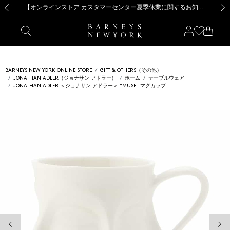
熊本県を中心とした地震の影響によるお荷物のお届けについて
【夏季休業に伴う出荷一時停止のお知らせ】(2026.8.7)
【夏季休業に伴う出荷一時停止のお知らせ】(2026.8.7)
【開催中】SUMMER SALEのご案内・ご注意事項
【オンラインストア カスタマーセンター夏季休業に関するお知らせ】（2026.8.7）
新規登録のお客様も対象！＜MY BARNEYS＞会員のお客様は11,000円（税込）以上のお買上げで常時送料無料！お買い物の際は会員登録を！
【夏季休業に伴う返品・交換承り一時停止のお知らせ】（2026.8.5）
新規登録のお客様も対象！＜MY BARNEYS＞会員のお客様は11,000円（税込）以上のお買上げで常時送料無料！お買い物の際は会員登録を！
前の画像
次の
BARNEYS NEW YORK ONLINE STORE
GIFT & OTHERS（その他）
JONATHAN ADLER（ジョナサン アドラー）
ホーム
テーブルウェア
JONATHAN ADLER ＜ジョナサン アドラー＞ “MUSE" マグカップ
前の画像
次