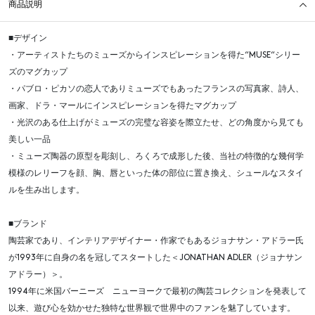
商品説明
■デザイン
・アーティストたちのミューズからインスピレーションを得た“MUSE“シリー
ズのマグカップ
・パブロ・ピカソの恋人でありミューズでもあったフランスの写真家、詩人、
画家、ドラ・マールにインスピレーションを得たマグカップ
・光沢のある仕上げがミューズの完璧な容姿を際立たせ、どの角度から見ても
美しい一品
・ミューズ陶器の原型を彫刻し、ろくろで成形した後、当社の特徴的な幾何学
模様のレリーフを顔、胸、唇といった体の部位に置き換え、シュールなスタイ
ルを生み出します。
■ブランド
陶芸家であり、インテリアデザイナー・作家でもあるジョナサン・アドラー氏
が1993年に自身の名を冠してスタートした＜JONATHAN ADLER（ジョナサン
アドラー）＞。
1994年に米国バーニーズ ニューヨークで最初の陶芸コレクションを発表して
以来、遊び心を効かせた独特な世界観で世界中のファンを魅了しています。