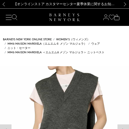
熊本県を中心とした地震の影響によるお荷物のお届けについて
【夏季休業に伴う出荷一時停止のお知らせ】(2026.8.7)
【夏季休業に伴う出荷一時停止のお知らせ】(2026.8.7)
【開催中】SUMMER SALEのご案内・ご注意事項
【オンラインストア カスタマーセンター夏季休業に関するお知らせ】（2026.8.7）
新規登録のお客様も対象！＜MY BARNEYS＞会員のお客様は11,000円（税込）以上のお買上げで常時送料無料！お買い物の際は会員登録を！
【夏季休業に伴う返品・交換承り一時停止のお知らせ】（2026.8.5）
新規登録のお客様も対象！＜MY BARNEYS＞会員のお客様は11,000円（税込）以上のお買上げで常時送料無料！お買い物の際は会員登録を！
前の画像
次の
BARNEYS NEW YORK ONLINE STORE
WOMEN'S（ウィメンズ）
MM6 MAISON MARGIELA（エムエム６ メゾン マルジェラ）
ウェア
ニット・セーター
MM6 MAISON MARGIELA ＜エムエム6 メゾン マルジェラ＞ ニットベスト
前の画像
次