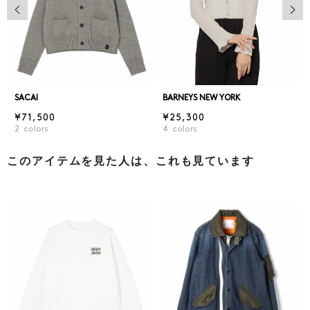
前の画像
次の
SACAI
BARNEYS NEW YORK
¥71,500
¥25,300
2
colors
4
colors
このアイテムを見た人は、これも見ています