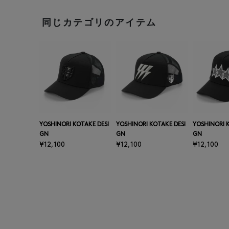
同じカテゴリのアイテム
YOSHINORI KOTAKE DESI
YOSHINORI KOTAKE DESI
YOSHINORI 
GN
GN
GN
¥12,100
¥12,100
¥12,100