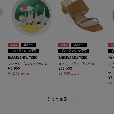
SALE
返品不可
SALE
返品不可
SA
ギフトラッピング不可
ギフトラッピング不可
ギ
BARNEYS NEW YORK
BARNEYS NEW YORK
Nor
ト
プレート “walk in the city"
ダブルストラップサンダル
ノ
¥3,850
¥28,600
ーク
ナフ
¥1,232
¥8,008
68% OFF
72% OFF
¥5
¥2
もっと見る