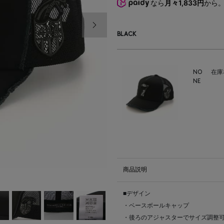
なら
月々1,833円
から
次の画像
BLACK
NO
在庫
NE
商品説明
■デザイン
・ベースボールキャップ
・後ろのアジャスターでサイズ調整