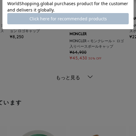
BARNEYS NEW YORK
SALE
返品不可
NA
＜ヨ
"BARNEYS" NEW ERAコラボレーシ
ギフトラッピング不可
NA
ース
ョン ロゴキャップ
ス
MONCLER
¥8,250
¥2
MONCLER＜モンクレール＞ ロゴ
入りベースボールキャップ
¥64,900
¥45,430
30% OFF
もっと見る
ています