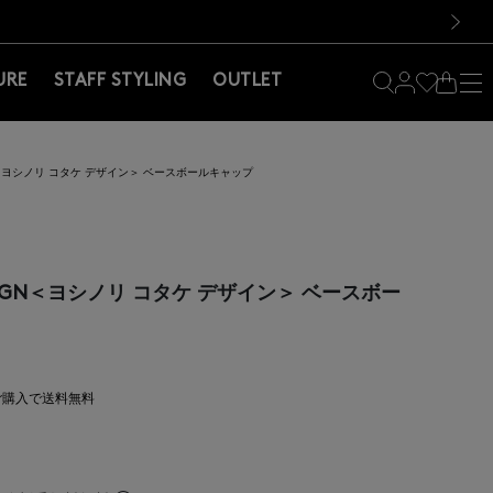
料！お買い物の際は会員登録を！
料！お買い物の際は会員登録を！
）
次の画像
URE
STAFF STYLING
OUTLET
ESIGN＜ヨシノリ コタケ デザイン＞ ベースボールキャップ
 DESIGN＜ヨシノリ コタケ デザイン＞ ベースボー
上ご購入で送料無料