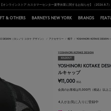
Y BARNEYS＞会員のお客様は11,000円（税込）以上のお買上げで常時送料無
Y BARNEYS＞会員のお客様は11,000円（税込）以上のお買上げで常時送料無
【オンラインストア カスタマーセンター夏季休業に関するお知らせ】（2026.8.7
【夏季休業に伴う返品・交換承り一時停止のお知らせ】（2026.8.5）
熊本県を中心とした地震の影響によるお荷物のお届けについて
【夏季休業に伴う出荷一時停止のお知らせ】(2026.8.7)
【夏季休業に伴う出荷一時停止のお知らせ】(2026.8.7)
【開催中】SUMMER SALEのご案内・ご注意事項
IFT & OTHERS
BARNEYS NEW YORK
BRANDS
FEAT
TAKE DESIGN（ヨシノリ コタケ デザイン）
アクセサリー
帽子
YOSHINORI KOTAKE D
YOSHINORI KOTAKE DESIGN
SOLDOUT
YOSHINORI KOTAKE
ルキャップ
¥11,000
税込
会員のお客様は11,000円（税込）以
4
人がお気に入りに登録中