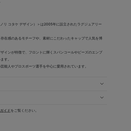
材
IGN（ヨシノリ コタケ デザイン）＞は2005年に設立されたラグジュアリー
、存在感のあるモチーフや、素材にこだわったキャップで人気を博
デザインが特徴で、フロントに輝くスパンコールやビーズのエンブ
います。
の芸能人やプロスポーツ選手を中心に愛用されています。
ガイド
をご覧ください。