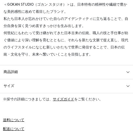
＜GOKAN STUDIO（ゴカン スタジオ）＞は、日本特有の精神性や繊細で豊か
な美的感性に改めて着目したブランド。
私たち日本人が忘れかけていた自らのアイデンティティに立ち返ることで、自
分自身を深く見つめ直すきっかけを生み出します。
何世紀にもわたって受け継がれてきた日本古来の伝統、職人の技と手仕事が紡
ぐ価値により深い理解を育むとともに、それらを新たな文脈で捉え直し、現代
のライフスタイルになじむ新しいかたちで世界に発信することで、日本の伝
統・文化を守り、未来へ繋いでいくことを目指します。
商品詳細
サイズ
※採寸の詳細につきましては、
サイズガイド
をご覧ください。
送料について
配送について