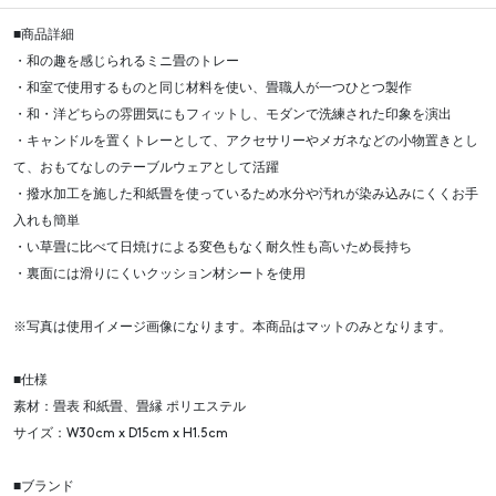
■商品詳細
・和の趣を感じられるミニ畳のトレー
・和室で使用するものと同じ材料を使い、畳職人が一つひとつ製作
・和・洋どちらの雰囲気にもフィットし、モダンで洗練された印象を演出
・キャンドルを置くトレーとして、アクセサリーやメガネなどの小物置きとし
て、おもてなしのテーブルウェアとして活躍
・撥水加工を施した和紙畳を使っているため水分や汚れが染み込みにくくお手
入れも簡単
・い草畳に比べて日焼けによる変色もなく耐久性も高いため長持ち
・裏面には滑りにくいクッション材シートを使用
※写真は使用イメージ画像になります。本商品はマットのみとなります。
■仕様
素材：畳表 和紙畳、畳縁 ポリエステル
サイズ：W30cm x D15cm x H1.5cm
■ブランド