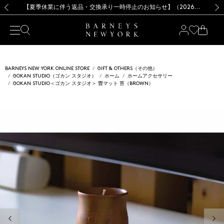
熊本県を中心とした地震の影響によるお荷物のお届けについて
【夏季休業に伴う出荷一時停止のお知らせ】(2026.8.7)
【夏季休業に伴う出荷一時停止のお知らせ】(2026.8.7)
【開催中】SUMMER SALEのご案内・ご注意事項
【オンラインストア カスタマーセンター夏季休業に関するお知らせ】（2026.8.7）
新規登録のお客様も対象！＜MY BARNEYS＞会員のお客様は11,000円（税込）以上のお買上げで常時送料無料！お買い物の際は会員登録を！
【夏季休業に伴う返品・交換承り一時停止のお知らせ】（2026.8.5）
新規登録のお客様も対象！＜MY BARNEYS＞会員のお客様は11,000円（税込）以上のお買上げで常時送料無料！お買い物の際は会員登録を！
前の画像
次の
BARNEYS NEW YORK ONLINE STORE
GIFT & OTHERS（その他）
GOKAN STUDIO（ゴカン スタジオ）
ホーム
ホームアクセサリー
GOKAN STUDIO＜ゴカン スタジオ＞ 畳マット 苔（BROWN）
前の画像
次