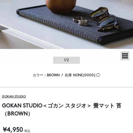
サ
1
/2
カラー：BROWN
/
在庫
NONE(0000):◯
GOKAN STUDIO
GOKAN STUDIO＜ゴカン スタジオ＞ 畳マット 苔
（BROWN）
¥4,950
税込