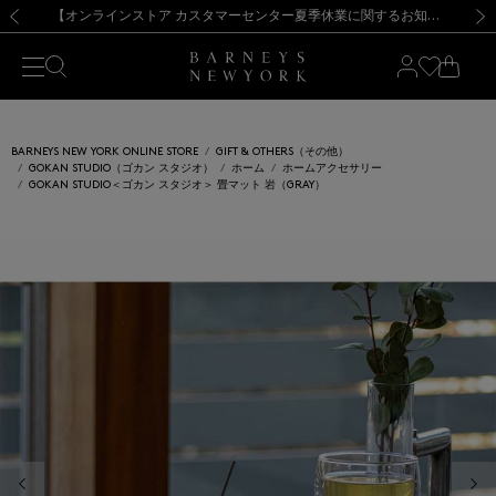
熊本県を中心とした地震の影響によるお荷物のお届けについて
【夏季休業に伴う出荷一時停止のお知らせ】(2026.8.7)
【夏季休業に伴う出荷一時停止のお知らせ】(2026.8.7)
【開催中】SUMMER SALEのご案内・ご注意事項
【オンラインストア カスタマーセンター夏季休業に関するお知らせ】（2026.8.7）
新規登録のお客様も対象！＜MY BARNEYS＞会員のお客様は11,000円（税込）以上のお買上げで常時送料無料！お買い物の際は会員登録を！
【夏季休業に伴う返品・交換承り一時停止のお知らせ】（2026.8.5）
新規登録のお客様も対象！＜MY BARNEYS＞会員のお客様は11,000円（税込）以上のお買上げで常時送料無料！お買い物の際は会員登録を！
前の画像
次の
BARNEYS NEW YORK ONLINE STORE
GIFT & OTHERS（その他）
GOKAN STUDIO（ゴカン スタジオ）
ホーム
ホームアクセサリー
GOKAN STUDIO＜ゴカン スタジオ＞ 畳マット 岩（GRAY）
前の画像
次