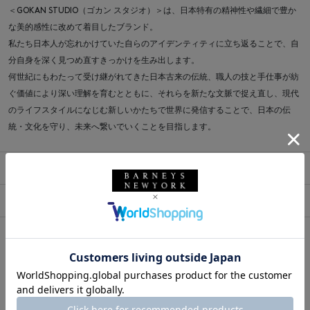
＜GOKAN STUDIO（ゴカン スタジオ）＞は、日本特有の精神性や繊細で豊か
な美的感性に改めて着目したブランド。
私たち日本人が忘れかけていた自らのアイデンティティに立ち返ることで、自
分自身を深く見つめ直すきっかけを生み出します。
何世紀にもわたって受け継がれてきた日本古来の伝統、職人の技と手仕事が紡
ぐ価値により深い理解を育むとともに、それらを新たな文脈で捉え直し、現代
のライフスタイルになじむ新しいかたちで世界に発信することで、日本の伝
統・文化を守り、未来へ繋いでいくことを目指します。
商品詳細
サイズ
※採寸の詳細につきましては、
サイズガイド
をご覧ください。
送料について
配送について