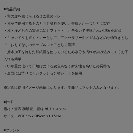
■商品詳細
・和の趣を感じられるミニ畳のトレー
・和室で使用するものと同じ材料を使い、畳職人が一つひとつ製作
・和・洋どちらの雰囲気にもフィットし、モダンで洗練された印象を演出
・キャンドルを置くトレーとして、アクセサリーやメガネなどの小物置きとし
て、おもてなしのテーブルウェアとして活躍
・撥水加工を施した和紙畳を使っているため水分や汚れが染み込みにくくお手
入れも簡単
・い草畳に比べて日焼けによる変色もなく耐久性も高いため長持ち
・裏面には滑りにくいクッション材シートを使用
※写真は使用イメージ画像になります。本商品はマットのみとなります。
■仕様
素材：畳表 和紙畳、畳縁 ポリエステル
サイズ：W30cm x D15cm x H1.5cm
■ブランド