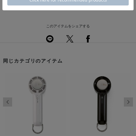
返品・交換について
このアイテムをシェアする
同じカテゴリのアイテム
前の画像
次の