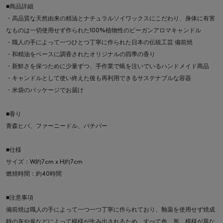
■商品詳細
・高品質な天然由来の精油とナチュラルソイワックスにこだわり、身体に有害
なものは一切使用せず作られた100%植物性のビーガンアロマキャンドル
・職人の手によって一つひとつ丁寧に作られた日本の伝統工芸 備前焼
・和精油をベースに調香されたオリジナルの四季の香り
・新鮮さを保つために少量ずつ、手作業で蝋を注いでいるハンドメイド商品
・キャンドルとして使い終えた後も再利用できるサステナブルな容器
・米袋のパッケージでお届け
■香り
青森ヒバ、ファーニードル、バチパー
■仕様
サイズ：W約7cm x H約7cm
燃焼時間：約40時間
■注意事項
備前焼は職人の手によって一つ一つ丁寧に作られており、釉薬を使用せず焼成
時の灰や炭などによって模様が生み出されるため、すべて色、形、模様が異な