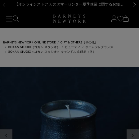
熊本県を中心とした地震の影響によるお荷物のお届けについて
【夏季休業に伴う出荷一時停止のお知らせ】(2026.8.7)
【夏季休業に伴う出荷一時停止のお知らせ】(2026.8.7)
【開催中】SUMMER SALEのご案内・ご注意事項
【オンラインストア カスタマーセンター夏季休業に関するお知らせ】（2026.8.7）
新規登録のお客様も対象！＜MY BARNEYS＞会員のお客様は11,000円（税込）以上のお買上げで常時送料無料！お買い物の際は会員登録を！
【夏季休業に伴う返品・交換承り一時停止のお知らせ】（2026.8.5）
新規登録のお客様も対象！＜MY BARNEYS＞会員のお客様は11,000円（税込）以上のお買上げで常時送料無料！お買い物の際は会員登録を！
前の画像
次の
BARNEYS NEW YORK ONLINE STORE
GIFT & OTHERS（その他）
GOKAN STUDIO（ゴカン スタジオ）
ビューティ
ホームフレグランス
GOKAN STUDIO＜ゴカン スタジオ＞ キャンドル 山眠る（冬）
前の画像
次