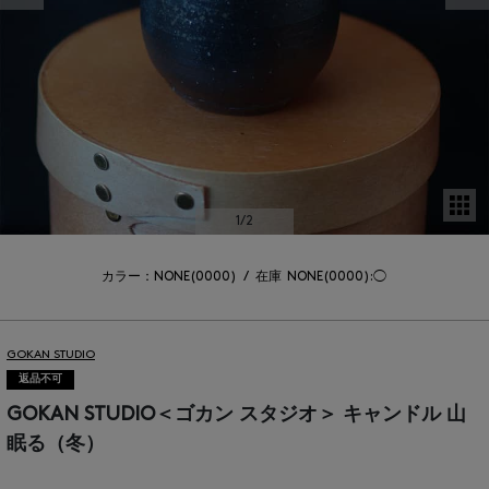
サ
1
/2
カラー：NONE(0000)
/
在庫
NONE(0000):◯
GOKAN STUDIO
返品不可
GOKAN STUDIO＜ゴカン スタジオ＞ キャンドル 山
眠る（冬）