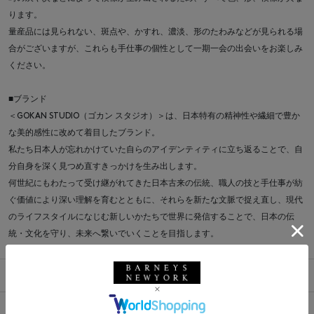
ります。
量産品には見られない、斑点や、かすれ、濃淡、形のたわみなどが見られる場
合がございますが、これらも手仕事の個性として一期一会の出会いをお楽しみ
ください。
■ブランド
＜GOKAN STUDIO（ゴカン スタジオ）＞は、日本特有の精神性や繊細で豊か
な美的感性に改めて着目したブランド。
私たち日本人が忘れかけていた自らのアイデンティティに立ち返ることで、自
分自身を深く見つめ直すきっかけを生み出します。
何世紀にもわたって受け継がれてきた日本古来の伝統、職人の技と手仕事が紡
ぐ価値により深い理解を育むとともに、それらを新たな文脈で捉え直し、現代
のライフスタイルになじむ新しいかたちで世界に発信することで、日本の伝
統・文化を守り、未来へ繋いでいくことを目指します。
商品詳細
サイズ