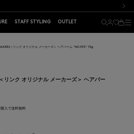
料！お買い物の際は会員登録を！
料！お買い物の際は会員登録を！
次の画像
URE
STAFF STYLING
OUTLET
AL MAKERS＜リンク オリジナル メーカーズ＞ ヘアバーム “NO.993“ 70g
AKERS＜リンク オリジナル メーカーズ＞ ヘアバー
上ご購入で送料無料