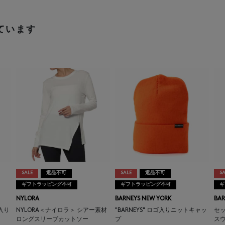
ています
SALE
返品不可
SALE
返品不可
SA
ギフトラッピング不可
ギフトラッピング不可
ギ
NYLORA
BARNEYS NEW YORK
BAR
ゴ入り
NYLORA＜ナイロラ＞ シアー素材
"BARNEYS" ロゴ入りニットキャッ
セッ
ロングスリーブカットソー
プ
ス