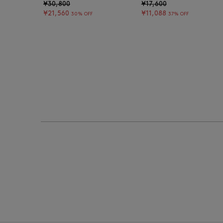
¥30,800
¥17,600
¥21,560
¥11,088
30% OFF
37% OFF