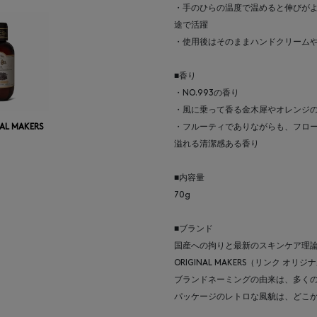
・手のひらの温度で温めると伸びが
途で活躍
・使用後はそのままハンドクリーム
■香り
・NO.993の香り
・風に乗って香る金木犀やオレンジ
・フルーティでありながらも、フロ
NAL MAKERS
溢れる清潔感ある香り
■内容量
70g
■ブランド
国産への拘りと最新のスキンケア理論
ORIGINAL MAKERS（リンク オリ
ブランドネーミングの由来は、多くの人を
パッケージのレトロな風貌は、どこ