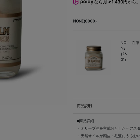
なら
月々1,430円
から
NONE(0000)
NO
在庫
NE
(26
01)
商品説明
■商品詳細
・オリーブ油を主成分としたヘアス
・天然オイルが頭皮・毛髪にうるお