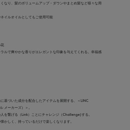
よくなり、髪のボリュームアップ・ダウンやまとめ髪など様々な用
やネイルオイルとしてもご使用可能
の花
ーラルで爽やかな香りがエレガントな印象を与えてくれる。幸福感
に基づいた成分を配合したアイテムを展開する、＜LINC
ジナル メーカーズ）＞。
繋げる（Link）ことにチャレンジ（Challenge)する。
か懐かしく、持っているだけで楽しくなります。