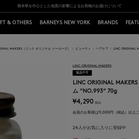
Y BARNEYS＞会員のお客様は11,000円（税込）以上のお買上げで常時送料無
Y BARNEYS＞会員のお客様は11,000円（税込）以上のお買上げで常時送料無
【夏季休業に伴う返品・交換承り一時停止のお知らせ】（2026.8.5）
【夏季休業に伴う返品・交換承り一時停止のお知らせ】（2026.8.5）
熊本県を中心とした地震の影響によるお荷物のお届けについて
【開催中】SUMMER SALEのご案内・ご注意事項
IFT & OTHERS
BARNEYS NEW YORK
BRANDS
FEAT
RIGINAL MAKERS（リンク オリジナル メーカーズ）
ビューティ
ヘアケア
LINC ORIGIN
LINC ORIGINAL MAKERS
返品不可
LINC ORIGINAL M
ム “NO.993“ 70g
¥4,290
税込
会員のお客様は11,000円（税込）以
24
人がお気に入りに登録中