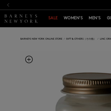
新規登録のお客様も対象！＜M
新規登録のお客様も対象！＜M
前の画像
SALE
WOMEN'S
MEN'S
G
BARNEYS NEW YORK ONLINE STORE
GIFT & OTHERS（その他）
LINC O