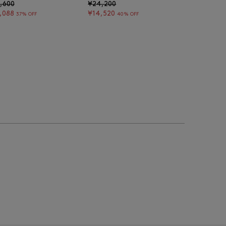
,600
¥24,200
,088
¥14,520
37% OFF
40% OFF