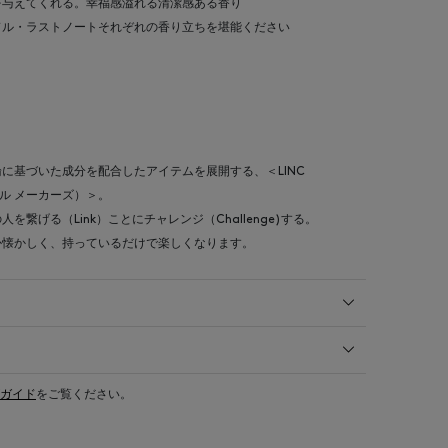
を与えてくれる。幸福感溢れる清潔感ある香り
ドル・ラストノートそれぞれの香り立ちを堪能ください
に基づいた成分を配合したアイテムを展開する、＜LINC
ジナル メーカーズ）＞。
繋げる（Link）ことにチャレンジ（Challenge)する。
か懐かしく、持っているだけで楽しくなります。
ガイド
をご覧ください。