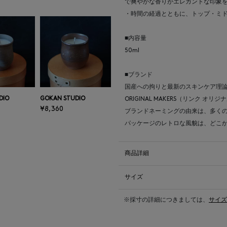
で爽やかな香りがエレガントな印象
・時間の経過とともに、トップ・ミ
■内容量
50ml
■ブランド
国産への拘りと最新のスキンケア理論
DIO
GOKAN STUDIO
ORIGINAL MAKERS（リンク オリ
¥8,360
ブランドネーミングの由来は、多くの人を
パッケージのレトロな風貌は、どこ
商品詳細
サイズ
※採寸の詳細につきましては、
サイズ