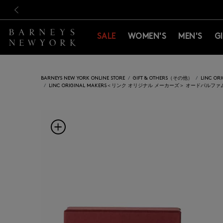
新規登録のお客様も対象！＜M
新規登録のお客様も対象！＜M
前の画像
SALE
WOMEN'S
MEN'S
G
BARNEYS NEW YORK ONLINE STORE
GIFT & OTHERS（その他）
LINC O
LINC ORIGINAL MAKERS＜リンク オリジナル メーカーズ＞ オードパルファム “