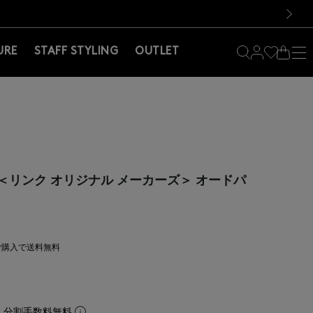
料！お買い物の際は会員登録を！
料！お買い物の際は会員登録を！
）
次の画像
URE
STAFF STYLING
OUTLET
AKERS＜リンク オリジナル メーカーズ＞ オードパ
上ご購入で送料無料
。分割手数料無料