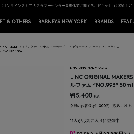
Y BARNEYS＞会員のお客様は11,000円（税込）以上のお買上げで常時送料無
Y BARNEYS＞会員のお客様は11,000円（税込）以上のお買上げで常時送料無
【オンラインストア カスタマーセンター夏季休業に関するお知らせ】（2026.8.7
【夏季休業に伴う返品・交換承り一時停止のお知らせ】（2026.8.5）
熊本県を中心とした地震の影響によるお荷物のお届けについて
【夏季休業に伴う出荷一時停止のお知らせ】(2026.8.7)
【夏季休業に伴う出荷一時停止のお知らせ】(2026.8.7)
【開催中】SUMMER SALEのご案内・ご注意事項
IFT & OTHERS
BARNEYS NEW YORK
BRANDS
FEAT
RIGINAL MAKERS（リンク オリジナル メーカーズ）
ビューティ
ホームフレグランス
NO.993“ 50ml
LINC ORIGINAL MAKERS
LINC ORIGINAL M
ルファム “NO.993“ 50ml
¥15,400
税込
会員のお客様は11,000円（税込）以
11
人がお気に入りに登録中
なら
月々2,566円
から