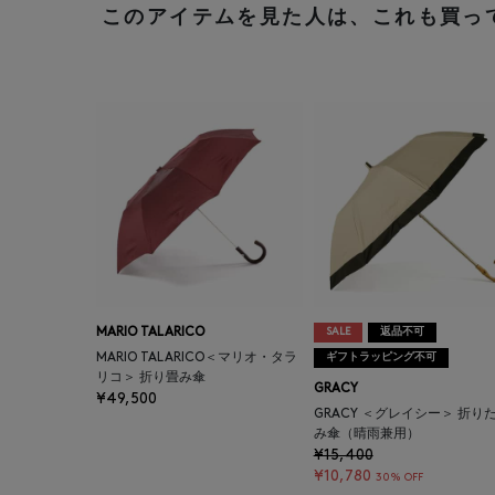
このアイテムを見た人は、これも買っ
MARIO TALARICO
SALE
返品不可
MARIO TALARICO＜マリオ・タラ
ギフトラッピング不可
リコ＞ 折り畳み傘
GRACY
¥49,500
GRACY ＜グレイシー＞ 折り
み傘（晴雨兼用）
¥15,400
¥10,780
30% OFF