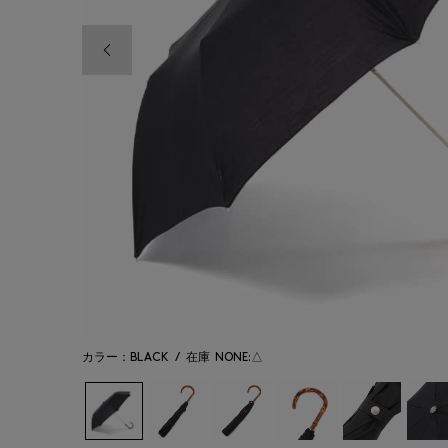
前の画像
カラー：BLACK
/
在庫
NONE:△