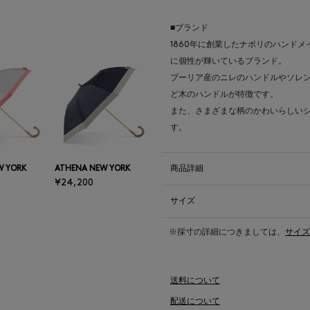
■ブランド
1860年に創業したナポリのハンドメイ
に個性が輝いているブランド。
プーリア産のニレのハンドルやソレ
ど木のハンドルが特徴です。
また、さまざまな柄のかわいらしい
す。
商品詳細
W YORK
ATHENA NEW YORK
¥24,200
サイズ
※採寸の詳細につきましては、
サイズ
送料について
配送について