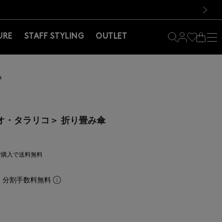
料！お買い物の際は会員登録を！
料！お買い物の際は会員登録を！
次の画像
URE
STAFF STYLING
OUTLET
傘
マリオ・タラリコ＞ 折り畳み傘
上ご購入で送料無料
。分割手数料無料