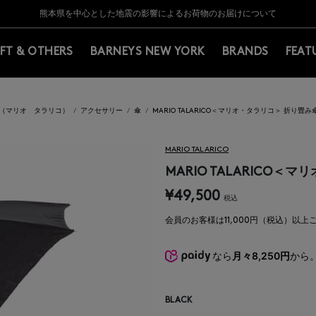
Y BARNEYS＞会員のお客様は11,000円（税込）以上のお買上げで常時送料無
Y BARNEYS＞会員のお客様は11,000円（税込）以上のお買上げで常時送料無
【夏季休業に伴う返品・交換承り一時停止のお知らせ】（2026.8.5）
【夏季休業に伴う返品・交換承り一時停止のお知らせ】（2026.8.5）
熊本県を中心とした地震の影響によるお荷物のお届けについて
【開催中】SUMMER SALEのご案内・ご注意事項
IFT & OTHERS
BARNEYS NEW YORK
BRANDS
FEAT
ICO（マリオ タラリコ）
アクセサリー
傘
MARIO TALARICO＜マリオ・タラリコ＞ 折り畳み
MARIO TALARICO
MARIO TALARICO＜
¥49,500
税込
会員のお客様は11,000円（税込）以
なら
月々8,250円
から
BLACK