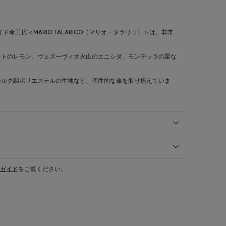
ド傘工房＜MARIO TALARICO（マリオ・タラリコ）＞は、非常
ントのレモン、ヴェズーヴィオ火山のエニシダ、モンテッラの栗な
シルク調ポリエステルの生地など、個性的な傘を取り揃えていま
ガイド
をご覧ください。