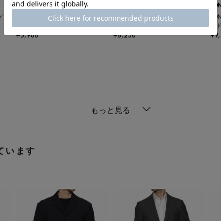
BARNEYS NEW YORK
BARNEYS NEW YORK
JON
ド
ロゴ入り ステンレスボトル （ブラ
"BARNEYS" NEW ERAコラボレーシ
JO
ック）
ョン ロゴキャップ
ア
¥3,960
¥8,250
¥9
もっと見る
ています