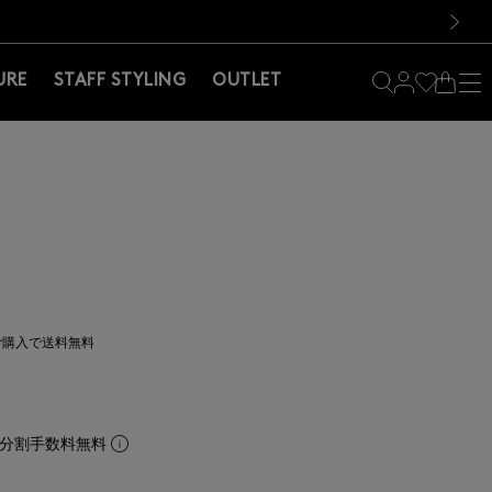
料！お買い物の際は会員登録を！
料！お買い物の際は会員登録を！
）
次の画像
URE
STAFF STYLING
OUTLET
上ご購入で送料無料
。分割手数料無料