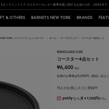
Y BARNEYS＞会員のお客様は11,000円（税込）以上のお買上げで常時送料無
Y BARNEYS＞会員のお客様は11,000円（税込）以上のお買上げで常時送料無
【オンラインストア カスタマーセンター夏季休業に関するお知らせ】（2026.8.7
【夏季休業に伴う返品・交換承り一時停止のお知らせ】（2026.8.5）
熊本県を中心とした地震の影響によるお荷物のお届けについて
【夏季休業に伴う出荷一時停止のお知らせ】(2026.8.7)
【夏季休業に伴う出荷一時停止のお知らせ】(2026.8.7)
【開催中】SUMMER SALEのご案内・ご注意事項
IFT & OTHERS
BARNEYS NEW YORK
BRANDS
FEAT
YS NEW YORK（バーニーズ ニューヨーク）
ホーム
テーブルウェア
コースター4点セット
BARNEYS NEW YORK
コースター4点セット
¥6,600
税込
会員のお客様は11,000円（税込）以
15
人がお気に入りに登録中
なら
月々1,100円
から