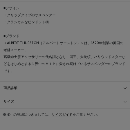
■デザイン
・クリップタイプのサスペンダー
・クラシカルなピンドット柄
■ブランド
＜ALBERT THURSTON（アルバートサーストン）＞は、1820年創業の英国の
老舗メーカー。
高級紳士服アクセサリーの代名詞となり、国王、大統領、ハリウッドスターな
どをはじめとする世界中のＶＩＰに愛され続けているサスペンダーのブランド
です。
商品詳細
サイズ
※採寸の詳細につきましては、
サイズガイド
をご覧ください。