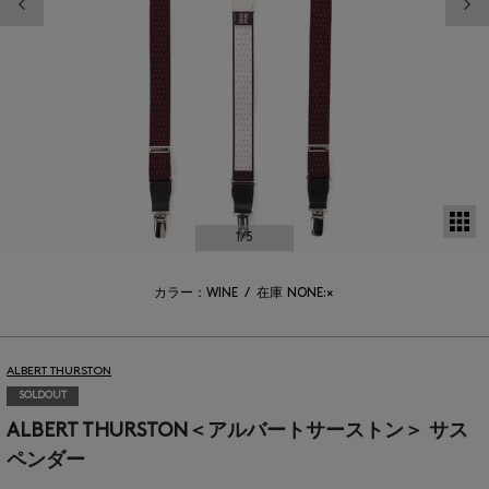
サ
1
/5
カラー：WINE
/
在庫
NONE:×
ALBERT THURSTON
SOLDOUT
ALBERT THURSTON＜アルバートサーストン＞ サス
ペンダー