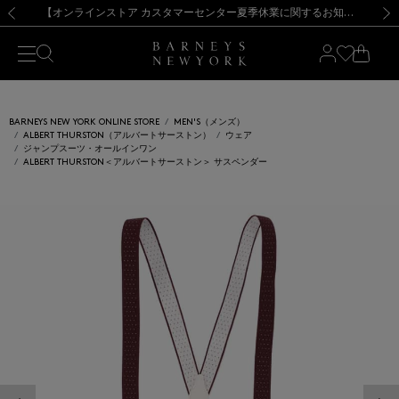
熊本県を中心とした地震の影響によるお荷物のお届けについて
【夏季休業に伴う出荷一時停止のお知らせ】(2026.8.7)
【夏季休業に伴う出荷一時停止のお知らせ】(2026.8.7)
【開催中】SUMMER SALEのご案内・ご注意事項
【オンラインストア カスタマーセンター夏季休業に関するお知らせ】（2026.8.7）
新規登録のお客様も対象！＜MY BARNEYS＞会員のお客様は11,000円（税込）以上のお買上げで常時送料無料！お買い物の際は会員登録を！
【夏季休業に伴う返品・交換承り一時停止のお知らせ】（2026.8.5）
新規登録のお客様も対象！＜MY BARNEYS＞会員のお客様は11,000円（税込）以上のお買上げで常時送料無料！お買い物の際は会員登録を！
前の画像
次の
BARNEYS NEW YORK ONLINE STORE
MEN'S（メンズ）
ALBERT THURSTON（アルバートサーストン）
ウェア
ジャンプスーツ・オールインワン
ALBERT THURSTON＜アルバートサーストン＞ サスペンダー
前の画像
次