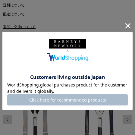
送料について
配送について
返品・交換について
このアイテムをシェアする
同じカテゴリのアイテム
前の画像
次の