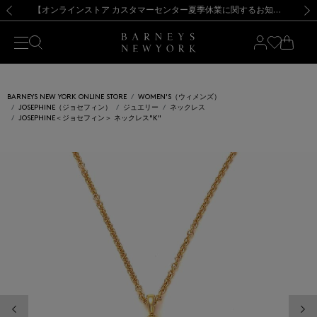
熊本県を中心とした地震の影響によるお荷物のお届けについて
【夏季休業に伴う出荷一時停止のお知らせ】(2026.8.7)
【夏季休業に伴う出荷一時停止のお知らせ】(2026.8.7)
【開催中】SUMMER SALEのご案内・ご注意事項
【オンラインストア カスタマーセンター夏季休業に関するお知らせ】（2026.8.7）
新規登録のお客様も対象！＜MY BARNEYS＞会員のお客様は11,000円（税込）以上のお買上げで常時送料無料！お買い物の際は会員登録を！
【夏季休業に伴う返品・交換承り一時停止のお知らせ】（2026.8.5）
新規登録のお客様も対象！＜MY BARNEYS＞会員のお客様は11,000円（税込）以上のお買上げで常時送料無料！お買い物の際は会員登録を！
前の画像
次の
BARNEYS NEW YORK ONLINE STORE
WOMEN'S（ウィメンズ）
JOSEPHINE（ジョセフィン）
ジュエリー
ネックレス
JOSEPHINE＜ジョセフィン＞ ネックレス"K"
前の画像
次