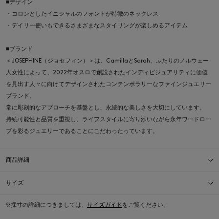
■デザイン
・コロンとしたイニシャルのフォントが特徴のネックレス
・デイリー使いもできるさまざまなスタイリングが楽しめるアイテム
■ブランド
＜JOSEPHINE（ジョセフィン）＞は、CamillaとSarah、ふたりのノルウェー
人女性によって、2022年オスロで創設されたインディビジュアリティに価値
を見出す人々に向けてデザインされたコンテンポラリーなファインジュエリー
ブランド。
常に彫刻的なアプローチを基盤とし、永続的な美しさを大切にしています。
持続可能性と品質を重視し、ライフスタイルに寄り添いながら永年ワードロー
ブを彩るジュエリーであることにこだわったっています。
商品詳細
サイズ
※採寸の詳細につきましては、
サイズガイド
をご覧ください。