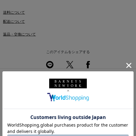
送料について
配送について
返品・交換について
このアイテムをシェアする
同じカテゴリのアイテム
前の画像
次の