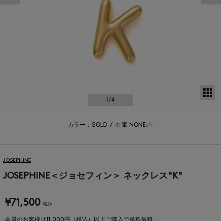
サ
1
/4
カラー：GOLD
/
在庫
NONE:△
JOSEPHINE
JOSEPHINE＜ジョセフィン＞ ネックレス"K"
¥71,500
税込
会員のお客様は11,000円（税込）以上ご購入で送料無料