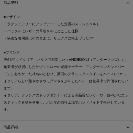
商品説明
■デザイン
・ラグジュアリーにアップデートした定番のメッシュベルト
・バックルにレザーの革巻きをほどこした仕様
・快適な着用感はそのままに、リュクスに格上げした1本
■ブランド
1966年にイタリア・パルマで創業した＜ANDERSONS（アンダーソンズ）＞。
創業者が贔屓にしたサヴィルローの老舗テーラー「アンダーソン＆シェパー
ド」にあやかった社名のとおり、英国のクラシックスタイルをベースにつつ、
イタリアらしい艶やかさやモダンさを加味したベルトは世界中で評価されてい
ます。
イタリア、フランスのトップタンナーによる高品質なレザーや、鮮やかなエラ
スティック素材を使用し、パルマの自社工場でハンドメイドで生産していま
す。
商品詳細