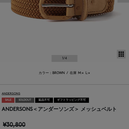
サ
1
/4
カラー：BROWN
/
在庫
M:×
L:×
ANDERSONS
SALE
SOLDOUT
返品不可
ギフトラッピング不可
ANDERSONS＜アンダーソンズ＞ メッシュベルト
¥30,800