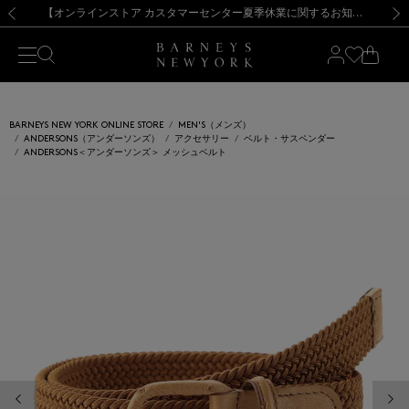
熊本県を中心とした地震の影響によるお荷物のお届けについて
【夏季休業に伴う出荷一時停止のお知らせ】(2026.8.7)
【夏季休業に伴う出荷一時停止のお知らせ】(2026.8.7)
【開催中】SUMMER SALEのご案内・ご注意事項
【オンラインストア カスタマーセンター夏季休業に関するお知らせ】（2026.8.7）
新規登録のお客様も対象！＜MY BARNEYS＞会員のお客様は11,000円（税込）以上のお買上げで常時送料無料！お買い物の際は会員登録を！
【夏季休業に伴う返品・交換承り一時停止のお知らせ】（2026.8.5）
新規登録のお客様も対象！＜MY BARNEYS＞会員のお客様は11,000円（税込）以上のお買上げで常時送料無料！お買い物の際は会員登録を！
前の画像
次の
BARNEYS NEW YORK ONLINE STORE
MEN'S（メンズ）
ANDERSONS（アンダーソンズ）
アクセサリー
ベルト・サスペンダー
ANDERSONS＜アンダーソンズ＞ メッシュベルト
前の画像
次