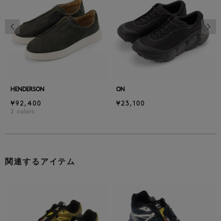
前の画像
次の
HENDERSON
ON
¥92,400
¥23,100
2
colors
関連するアイテム