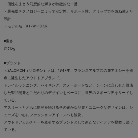
・個性をまとう幻想的な輝きが特徴的な一足
・最先端テクノロジーによって安定性、サポート性、グリップ力を兼ね備えた
設計
・モデル名：XT-WHISPER
■重さ
約313g
■ブランド
＜SALOMON（サロモン）＞は、1947年、フランスアルプスの麓アネシーを拠
点に誕生したアウトドアブランド。
トレイルランニング、ハイキング、スノーボードなど、シーンに合わせた徹底
した製品開発とこだわりのデザインをベースに、世界のスポーツ界をリードし
ている。
アスリートとともに開発を続けるその確かな品質とユニークなデザインは、シ
ューズを中心にファッションアイコンへも波及。
アウトドアカルチャーを牽引するブランドとして新たなアイデアを提案し続け
ている。