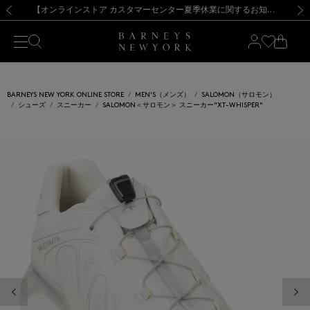
熊本県を中心とした地震の影響によるお荷物のお届けについて
【夏季休業に伴う出荷一時停止のお知らせ】(2026.8.7)
【夏季休業に伴う出荷一時停止のお知らせ】(2026.8.7)
【開催中】SUMMER SALEのご案内・ご注意事項
【オンラインストア カスタマーセンター夏季休業に関するお知らせ】（2026.8.7）
新規登録のお客様も対象！＜MY BARNEYS＞会員のお客様は11,000円（税込）以上のお買上げで常時送料無料！お買い物の際は会員登録を！
【夏季休業に伴う返品・交換承り一時停止のお知らせ】（2026.8.5）
新規登録のお客様も対象！＜MY BARNEYS＞会員のお客様は11,000円（税込）以上のお買上げで常時送料無料！お買い物の際は会員登録を！
前の画像
次の
BARNEYS NEW YORK ONLINE STORE
MEN'S（メンズ）
SALOMON（サロモン）
シューズ
スニーカー
SALOMON＜サロモン＞ スニーカー"XT-WHISPER"
前の画像
次