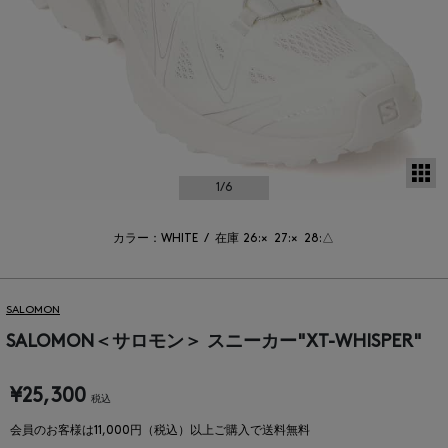
サ
1
/6
カラー：WHITE
/
在庫
26:×
27:×
28:△
SALOMON
SALOMON＜サロモン＞ スニーカー"XT-WHISPER"
¥25,300
税込
会員のお客様は11,000円（税込）以上ご購入で送料無料