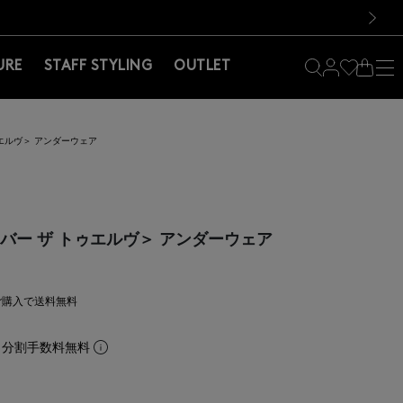
料！お買い物の際は会員登録を！
料！お買い物の際は会員登録を！
）
次の画像
URE
STAFF STYLING
OUTLET
 トゥエルヴ＞ アンダーウェア
＜オーバー ザ トゥエルヴ＞ アンダーウェア
上ご購入で送料無料
。分割手数料無料