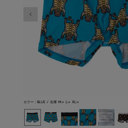
前の画像
カラー：BLUE
/
在庫
M:×
L:×
XL:×