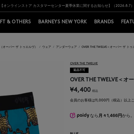
Y BARNEYS＞会員のお客様は11,000円（税込）以上のお買上げで常時送料無
Y BARNEYS＞会員のお客様は11,000円（税込）以上のお買上げで常時送料無
【オンラインストア カスタマーセンター夏季休業に関するお知らせ】（2026.8.7
【夏季休業に伴う返品・交換承り一時停止のお知らせ】（2026.8.5）
熊本県を中心とした地震の影響によるお荷物のお届けについて
【夏季休業に伴う出荷一時停止のお知らせ】(2026.8.7)
【夏季休業に伴う出荷一時停止のお知らせ】(2026.8.7)
【開催中】SUMMER SALEのご案内・ご注意事項
IFT & OTHERS
BARNEYS NEW YORK
BRANDS
FEAT
ELVE（オーバー ザ トゥエルヴ）
ウェア
アンダーウェア
OVER THE TWELVE＜オーバー ザ
OVER THE TWELVE
返品不可
OVER THE TWELVE
¥4,400
税込
会員のお客様は11,000円（税込）以
なら
月々1,466円
から