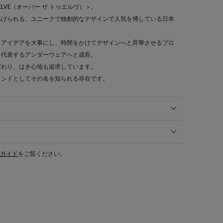
WELVE（オーバー ザ トゥエルヴ）＞。
あげられる、ユニークで独創的なデザインで人気を博している日本
・アイデアを大事にし、時間をかけてデザインへと昇華させるプロ
を代表するアンダーウェアへと成長。
だわり、はき心地も追求しています。
ランドとしてその名を知られる存在です。
ガイド
をご覧ください。