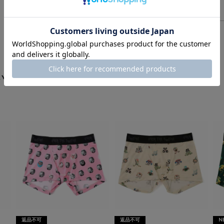
います
返品不可
返品不可
N