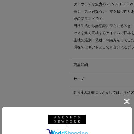
ダーウェアが魅力の＜OVER THE T
毎シーズン異なるテーマを掲げ作り
発のブランドです。
日常生活から無意識に得られる閃き
セスを経て完成するアイテムで日本
生地の選別・裁断・刺繍方法までこ
現在ではギフトとしても喜ばれるブ
商品詳細
サイズ
※採寸の詳細につきましては、
サイズ
送料について
配送について
返品・交換について