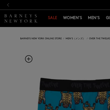
新規登録のお客様も対象！＜M
新規登録のお客様も対象！＜M
前の画像
SALE
WOMEN'S
MEN'S
G
BARNEYS NEW YORK ONLINE STORE
MEN'S（メンズ）
OVER THE TW