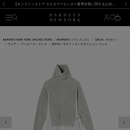
熊本県を中心とした地震の影響によるお荷物のお届けについて
【夏季休業に伴う出荷一時停止のお知らせ】(2026.8.7)
【夏季休業に伴う出荷一時停止のお知らせ】(2026.8.7)
【開催中】SUMMER SALEのご案内・ご注意事項
【オンラインストア カスタマーセンター夏季休業に関するお知らせ】（2026.8.7）
新規登録のお客様も対象！＜MY BARNEYS＞会員のお客様は11,000円（税込）以上のお買上げで常時送料無料！お買い物の際は会員登録を！
【夏季休業に伴う返品・交換承り一時停止のお知らせ】（2026.8.5）
新規登録のお客様も対象！＜MY BARNEYS＞会員のお客様は11,000円（税込）以上のお買上げで常時送料無料！お買い物の際は会員登録を！
前の画像
次の
BARNEYS NEW YORK ONLINE STORE
WOMEN'S（ウィメンズ）
SACAI（サカイ）
ウェア
ワンピース・ドレス
SACAI＜サカイ＞コンビネーション ドレス
前の画像
次