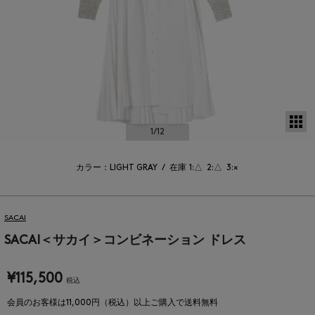
サ
1
/12
カラー：LIGHT GRAY
/
在庫
1:△
2:△
3:×
SACAI
SACAI＜サカイ＞コンビネーション ドレス
¥115,500
税込
会員のお客様は11,000円（税込）以上ご購入で送料無料