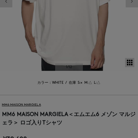
サ
1
/12
カラー：WHITE
/
在庫
S:×
M:△
L:△
MM6 MAISON MARGIELA
MM6 MAISON MARGIELA＜エムエム6 メゾン マルジ
ェラ＞ ロゴ入りTシャツ