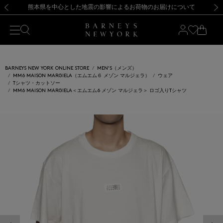
熊本県を中心とした地震の影響によるお荷物のお届けについて
【開催中】SUMMER SALEのご案内・ご注意事項
新規登録のお客様も対象！＜MY BARNEYS＞会員のお客様は11,000円（税込）以上のお買上げで常時送料無料！お買い物の際は会員登録を！
【夏季休業に伴う返品・交換承り一時停止のお知らせ】（2026.8.5）
新規登録のお客様も対象！＜MY BARNEYS＞会員のお客様は11,000円（税込）以上のお買上げで常時送料無料！お買い物の際は会員登録を！
【夏季休業に伴う返品・交換承り一時停止のお知らせ】（2026.8.5）
前の画像
次の
BARNEYS NEW YORK ONLINE STORE
MEN'S（メンズ）
MM6 MAISON MARGIELA（エムエム６ メゾン マルジェラ）
ウェア
Tシャツ・カットソー
MM6 MAISON MARGIELA＜エムエム6 メゾン マルジェラ＞ ロゴ入りTシャツ
前の画像
次