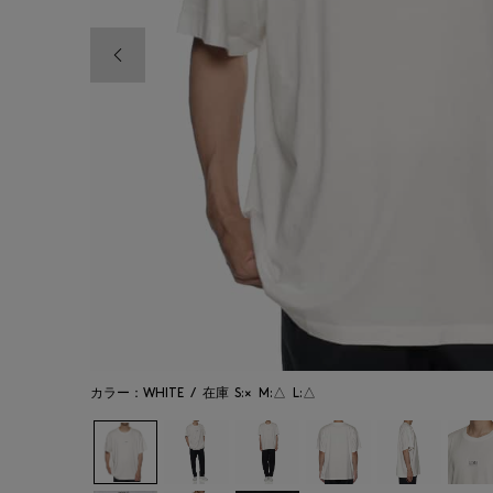
前の画像
カラー：WHITE
/
在庫
S:×
M:△
L:△