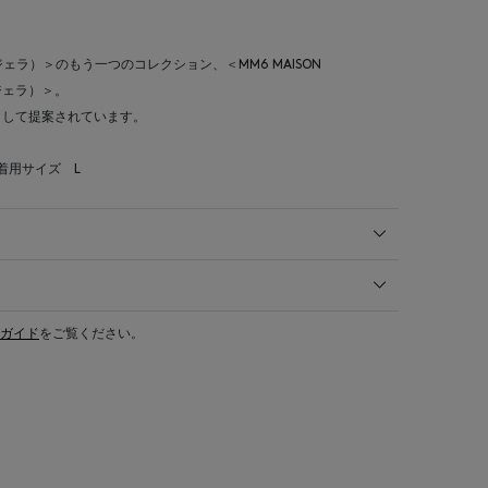
マルジェラ）＞のもう一つのコレクション、＜MM6 MAISON
ルジェラ）＞。
として提案されています。
 着用サイズ L
ガイド
をご覧ください。