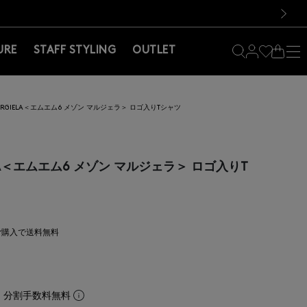
料！お買い物の際は会員登録を！
料！お買い物の際は会員登録を！
）
次の画像
URE
STAFF STYLING
OUTLET
 MARGIELA＜エムエム6 メゾン マルジェラ＞ ロゴ入りTシャツ
IELA＜エムエム6 メゾン マルジェラ＞ ロゴ入りT
上ご購入で送料無料
。分割手数料無料