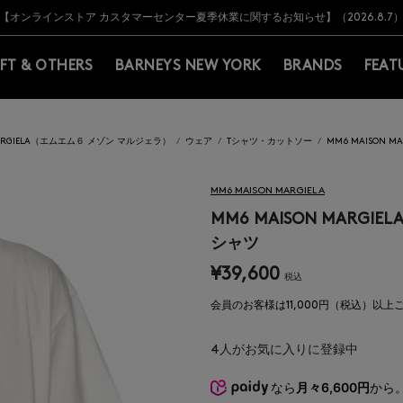
Y BARNEYS＞会員のお客様は11,000円（税込）以上のお買上げで常時送料無
Y BARNEYS＞会員のお客様は11,000円（税込）以上のお買上げで常時送料無
【オンラインストア カスタマーセンター夏季休業に関するお知らせ】（2026.8.7
【夏季休業に伴う返品・交換承り一時停止のお知らせ】（2026.8.5）
熊本県を中心とした地震の影響によるお荷物のお届けについて
【夏季休業に伴う出荷一時停止のお知らせ】(2026.8.7)
【夏季休業に伴う出荷一時停止のお知らせ】(2026.8.7)
【開催中】SUMMER SALEのご案内・ご注意事項
IFT & OTHERS
BARNEYS NEW YORK
BRANDS
FEAT
MARGIELA（エムエム６ メゾン マルジェラ）
ウェア
Tシャツ・カットソー
MM6 MAISON
MM6 MAISON MARGIELA
MM6 MAISON MARG
シャツ
¥39,600
税込
会員のお客様は11,000円（税込）以
4
人がお気に入りに登録中
なら
月々6,600円
から