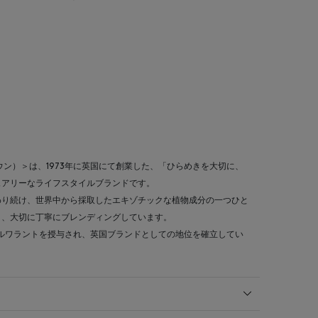
ブラウン）＞は、1973年に英国にて創業した、「ひらめきを大切に、
ュアリーなライフスタイルブランドです。
わり続け、世界中から採取したエキゾチックな植物成分の一つひと
き、大切に丁寧にブレンディングしています。
イヤルワラントを授与され、英国ブランドとしての地位を確立してい