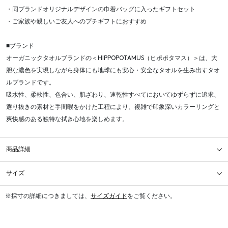
・同ブランドオリジナルデザインの巾着バッグに入ったギフトセット
・ご家族や親しいご友人へのプチギフトにおすすめ
■ブランド
オーガニックタオルブランドの＜HIPPOPOTAMUS（ヒポポタマス）＞は、大
胆な濃色を実現しながら身体にも地球にも安心・安全なタオルを生み出すタオ
ルブランドです。
吸水性、柔軟性、色合い、肌ざわり、速乾性すべてにおいてゆずらずに追求、
選り抜きの素材と手間暇をかけた工程により、複雑で印象深いカラーリングと
爽快感のある独特な拭き心地を楽しめます。
商品詳細
サイズ
※採寸の詳細につきましては、
サイズガイド
をご覧ください。