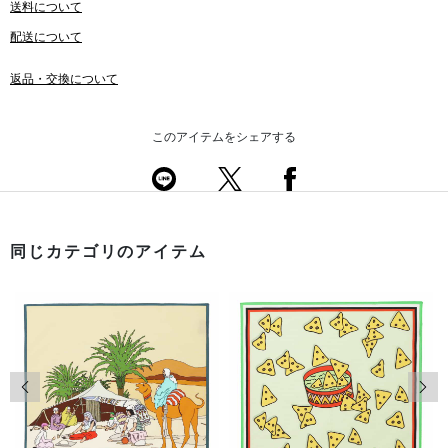
送料について
配送について
返品・交換について
このアイテムをシェアする
同じカテゴリのアイテム
前の画像
次の