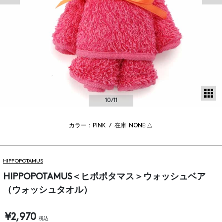
サ
10
/11
カラー：PINK
/
在庫
NONE:△
HIPPOPOTAMUS
HIPPOPOTAMUS＜ヒポポタマス＞ウォッシュベア
（ウォッシュタオル）
¥2,970
税込