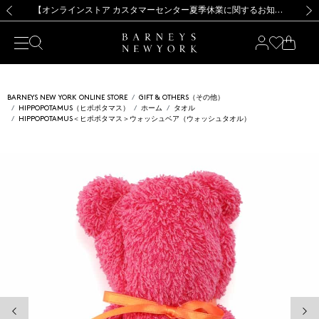
熊本県を中心とした地震の影響によるお荷物のお届けについて
【夏季休業に伴う出荷一時停止のお知らせ】(2026.8.7)
【夏季休業に伴う出荷一時停止のお知らせ】(2026.8.7)
【開催中】SUMMER SALEのご案内・ご注意事項
【オンラインストア カスタマーセンター夏季休業に関するお知らせ】（2026.8.7）
新規登録のお客様も対象！＜MY BARNEYS＞会員のお客様は11,000円（税込）以上のお買上げで常時送料無料！お買い物の際は会員登録を！
【夏季休業に伴う返品・交換承り一時停止のお知らせ】（2026.8.5）
新規登録のお客様も対象！＜MY BARNEYS＞会員のお客様は11,000円（税込）以上のお買上げで常時送料無料！お買い物の際は会員登録を！
前の画像
次の
BARNEYS NEW YORK ONLINE STORE
GIFT & OTHERS（その他）
HIPPOPOTAMUS（ヒポポタマス）
ホーム
タオル
HIPPOPOTAMUS＜ヒポポタマス＞ウォッシュベア（ウォッシュタオル）
前の画像
次