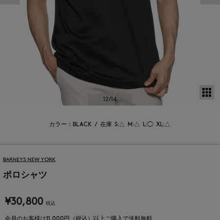
サ
12
/14
カラー：BLACK
/
在庫
S:△
M:△
L:◯
XL:△
BARNEYS NEW YORK
ポロシャツ
¥30,800
税込
会員のお客様は11,000円（税込）以上ご購入で送料無料