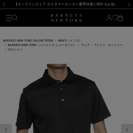
熊本県を中心とした地震の影響によるお荷物のお届けについて
【夏季休業に伴う出荷一時停止のお知らせ】(2026.8.7)
【夏季休業に伴う出荷一時停止のお知らせ】(2026.8.7)
【開催中】SUMMER SALEのご案内・ご注意事項
【オンラインストア カスタマーセンター夏季休業に関するお知らせ】（2026.8.7）
新規登録のお客様も対象！＜MY BARNEYS＞会員のお客様は11,000円（税込）以上のお買上げで常時送料無料！お買い物の際は会員登録を！
【夏季休業に伴う返品・交換承り一時停止のお知らせ】（2026.8.5）
新規登録のお客様も対象！＜MY BARNEYS＞会員のお客様は11,000円（税込）以上のお買上げで常時送料無料！お買い物の際は会員登録を！
前の画像
次の
BARNEYS NEW YORK ONLINE STORE
MEN'S（メンズ）
BARNEYS NEW YORK（バーニーズ ニューヨーク）
ウェア
Tシャツ・カットソー
ポロシャツ
前の画像
次